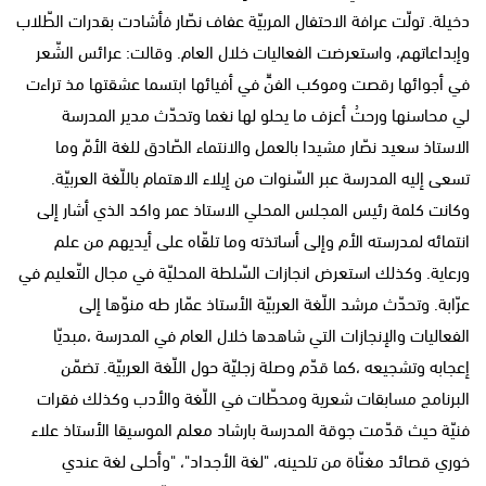
دخيلة. تولّت عرافة الاحتفال المربيّة عفاف نصّار فأشادت بقدرات الطّلاب
وإبداعاتهم، واستعرضت الفعاليات خلال العام. وقالت: عرائس الشّعر
في أجوائها رقصت وموكب الفنِّ في أفيائها ابتسما عشقتها مذ تراءت
لي محاسنها ورحتُ أعزف ما يحلو لها نغما وتحدّث مدير المدرسة
الاستاذ سعيد نصّار مشيدا بالعمل والانتماء الصّادق للغة الأمّ وما
تسعى إليه المدرسة عبر السّنوات من إيلاء الاهتمام باللّغة العربيّة.
وكانت كلمة رئيس المجلس المحلي الاستاذ عمر واكد الذي أشار إلى
انتمائه لمدرسته الأم وإلى أساتذته وما تلقّاه على أيديهم من علم
ورعاية. وكذلك استعرض انجازات السّلطة المحليّة في مجال التّعليم في
عرّابة. وتحدّث مرشد اللّغة العربيّة الأستاذ عمّار طه منوّها إلى
الفعاليات والإنجازات التي شاهدها خلال العام في المدرسة ،مبديّا
إعجابه وتشجيعه ،كما قدّم وصلة زجليّة حول اللّغة العربيّة. تضمّن
البرنامج مسابقات شعرية ومحطّات في اللّغة والأدب وكذلك فقرات
فنيّة حيث قدّمت جوقة المدرسة بارشاد معلم الموسيقا الأستاذ علاء
خوري قصائد مغنّاة من تلحينه، "لغة الأجداد"، "وأحلى لغة عندي