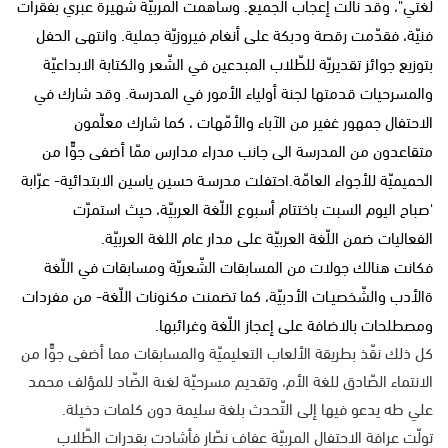
لغتي"، وقد نالت إعجاب الجميع. وساهمت المربيّة شهيرة عبري بفقرات
فنيّة، فقدّمت رقصة ودبكة على أنغام فيروزيّة جملية. وانتهى الحفل
بتوزيع جوائز تقديريّة للطّلاب المبدعين في الشّعر والكتابة الابداعيّة
والمسرحيات قدمتها لجنة أولياء الأمور في المدرسة. وقد شارك في
الاحتفال جمهور غفير من الآباء والأمّهات ، كما شارك معلّمون
متقاعدون من المدرسة الى جانب مدراء مدارس ممّا أضفى جوًّا من
الحميميّة للأجواء العامّة.احتفلت مدرسـة حسين ياسين الابتدائية- عرّابة
'صباح اليوم السبت باختتام أسبوع اللّغة العربيّة، حيث استمرّت
الفعاليات ضمن اللّغة العربيّة على مدار عام اللغة العربيّة.
فكانت هنالك جولات من المسابقات الشّعريّة ومسابقات في اللّغة
ةالأدب والشّخصيـات الأدبيّة، كما تضمنت مكنونات اللّغة- من مفردات
ومصطلحات بالاضافة على إعجاز اللّغة وغرائبها.
كل ذلك نقّذ بطريقة الألعاب التعليميّة والمسابقات مما أضفى جوًّا من
الانتماء الصّادق للغة الأم، وتقديم مسرحيّة لغىة الضّاد للمؤلف محمد
علي طه يدعو فيها إلى التّحدث بلغة سليمة دون كلمات دخيلة.
تولّت عرافة الاحتفال المربيّة عفاف نصّار فأشادت بقدرات الطّلاب