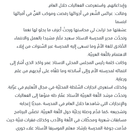
وإبداعاتهم، واستعرضت الفعاليات خلال العام.
وقالت: عرائس الشّعر في أجوائها رقصت وموكب الفنِّ في أفيائها
ابتسما
عشقتها مذ تراءت لي محاسنها ورحتُ أعزف ما يحلو لها نغما
وتحدّث مدير المدرسة الاستاذ سعيد نصّار مشيدا بالعمل والانتماء
الصّادق للغة الأمّ وما تسعى إليه المدرسة عبر السّنوات من إيلاء
الاهتمام باللّغة العربيّة.
وكانت كلمة رئيس المجلس المحلي الاستاذ عمر واكد الذي أشار إلى
انتمائه لمدرسته الأم وإلى أساتذته وما تلقّاه على أيديهم من علم
ورعاية.
وكذلك استعرض انجازات السّلطة المحليّة في مجال التّعليم في عرّابة.
وتحدّث مرشد اللّغة العربيّة الأستاذ عمّار طه منوّها إلى الفعاليات
والإنجازات التي شاهدها خلال العام في المدرسة ،مبديّا إعجابه
وتشجيعه ،كما قدّم وصلة زجليّة حول اللّغة العربيّة. تضمّن البرنامج
مسابقات شعرية ومحطّات في اللّغة والأدب وكذلك فقرات فنيّة حيث
قدّمت جوقة المدرسة بارشاد معلم الموسيقا الأستاذ علاء خوري