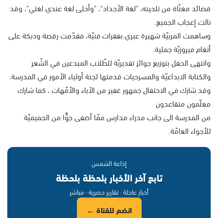
قصائد مغنّاة من تلحينه، "لغة الأجداد"، "وأحلى لغة عندي لغتي"، وقد
نالت إعجاب الجميع.
وساهمت المربيّة شهيرة عبري بفقرات فنيّة، فقدّمت رقصة ودبكة على
أنغام فيروزيّة جملية.
وانتهى الحفل بتوزيع جوائز تقديريّة للطّلاب المبدعين في الشّعر
والكتابة الابداعيّة والمسرحيات قدمتها لجنة أولياء الأمور في المدرسة.
وقد شارك في الاحتفال جمهور غفير من الآباء والأمّهات ، كما شارك
معلّمون متقاعدون
من المدرسة الى جانب مدراء مدارس ممّا أضفى جوًّا من الحميميّة
للأجواء العامّة.
إذاعة الشمس
تابع آخر الأخبار بلحظة بلحظة
أخبار عاجلة · تقارير حصرية · مباشر
انضم للقناة ←