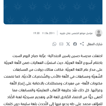
مراسل موقع الشمس عادل طربيه
11.06.2011
19:30
شارك المقال
احتفلت مدرسـة حسين ياسين الابتدائية- عرّابة صباح اليوم السبت
باختتام أسبوع اللّغة العربيّة، حيث استمرّت الفعاليات ضمن اللّغة العربيّة
على مدار عام اللغة العربيّة. فكانت هنالك جولات من المسابقات
الشّعريّة ومسابقات في اللّغة ةالأدب والشّخصيـات الأدبيّة، كما تضمنت
مكنونات اللّغة- من مفردات ومصطلحات بالاضافة على إعجاز اللّغة
وغرائبها. كل ذلك نقّذ بطريقة الألعاب التعليميّة والمسابقات مما
أضفى جوًّا من الانتماء الصّادق للغة الأم، وتقديم مسرحيّة لغىة الضّاد
للمؤلف محمد علي طه يدعو فيها إلى التّحدث بلغة سليمة دون كلمات