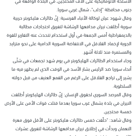
الأسلحة الأتوماتيكية على آلاف المحتجين، في البلدة الواقعة في
جنوب محافظة "إدلب"، شمال غربي سوريا.
وقال شهود عيان لوكالة الأنباء الفرنسية: إنّ طائرات هليكوبتر حربية
سورية أطلقت نيران مدافعها الرشاشة لتفريق احتجاجات مطالبة
بالديمقراطية أمس الجمعة في أول استخدام تتحدث عنه التقارير للقوة
الجوية لإخماد القلاقل في الانتفاضة السورية الدامية على نحو متزايد
والمستمرة منذ ثلاثة أشهر.
وجاء استخدام الطائرات الهليكوبتر في يوم شهد تجمعات في شتّى
أنحاء سوريا ضد الرئيس بشار الأسد في الوقت الذي لم يظهر فيه ما
يشير إلى تراجع القلاقل على الرغم من القمع العنيف من قبل دولته
السلطوية.
وقال المرصد السوري لحقوق الإنسان: إنّ طائرات الهليكوبتر أطلقت
النيران في بلدة بشمال غرب سوريا بعدما قتلت قوات الأمن على الأرض
خمسة محتجين.
وقال شاهد: "حلّقت خمس طائرات هليكوبتر على الأقل فوق معرة
النعمان وبدأت في إطلاق نيران مدافعها الرشاشة لتفريق عشرات