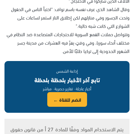
الآلاف الذين شاركوا في الاحتجاج."
وقال الشاهد الذي عرف نفسه باسم نواف: "اختبأ الناس في الحقول
وتحت الجسور وفي منازلهم لكن إطلاق النار استمر لساعات على
الشوارع التي كانت شبه خالية."
وتتواصل حملات القمع السورية للاحتجاجات المتصاعدة ضد النظام في
مختلف أنحاء سوريا، وفي وقتٍ يفرّ فيه العشرات من مدينة جسر
الشغور الحدودية إلى تركيا طلبًا للأمن.
إذاعة الشمس
تابع آخر الأخبار بلحظة بلحظة
أخبار عاجلة · تقارير حصرية · مباشر
انضم للقناة ←
يتم الاستخدام المواد وفقًا للمادة 27 أ من قانون حقوق