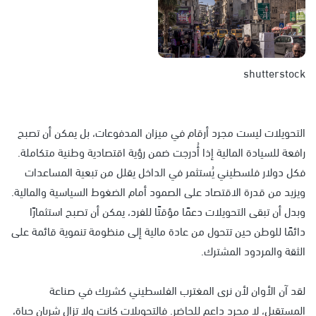
shutterstock
التحويلات ليست مجرد أرقام في ميزان المدفوعات، بل يمكن أن تصبح
رافعة للسيادة المالية إذا أُدرجت ضمن رؤية اقتصادية وطنية متكاملة.
فكل دولار فلسطيني يُستثمر في الداخل يقلل من تبعية المساعدات
ويزيد من قدرة الاقتصاد على الصمود أمام الضغوط السياسية والمالية.
وبدل أن تبقى التحويلات دعمًا مؤقتًا للفرد، يمكن أن تصبح استثمارًا
دائمًا للوطن حين تتحول من عادة مالية إلى منظومة تنموية قائمة على
الثقة والمردود المشترك.
لقد آن الأوان لأن نرى المغترب الفلسطيني كشريك في صناعة
المستقبل، لا مجرد داعم للحاضر. فالتحويلات كانت ولا تزال شريان حياة،