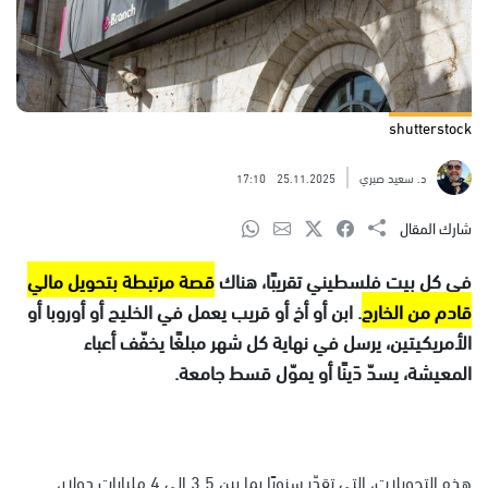
shutterstock
د. سعيد صبري
25.11.2025
17:10
شارك المقال
في كل بيت فلسطيني تقريبًا، هناك
قصة مرتبطة بتحويل مالي
قادم من الخارج
. ابن أو أخ أو قريب يعمل في الخليج أو أوروبا أو
الأمريكيتين، يرسل في نهاية كل شهر مبلغًا يخفّف أعباء
المعيشة، يسدّ دَينًا أو يموّل قسط جامعة.
هذه التحويلات، التي تقدّر سنويًا بما بين 3.5 إلى 4 مليارات دولار،