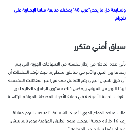
ولمتابعة كل ما يخص"عرب 48" يمكنك متابعة قناتنا الإخبارية على
تلجرام
سياق أمني متكرر
تأتي هذه الحادثة في إطار سلسلة من الانتهاكات الجوية التي يتم
رصدها بين الحين والآخر في مناطق محظورة، حيث تؤكد السلطات أن
أي خرق للمجال الجوي يتم التعامل معه فوراً عبر المقاتلات المخصصة
لهذا النوع من المهام، ويعكس ذلك مستوى الجاهزية العالية لدى
القوات الجوية الأمريكية في حماية الأجواء المحيطة بالمواقع الرئاسية.
قالت قيادة الدفاع الجوي لأمريكا الشمالية: "اعترضت اليوم مقاتلة
إف-16 طائرة مدنية انتهكت قيود الطيران المؤقتة فوق بالم بيتش،
وتم إخلاؤها بسلام من المنطقة."