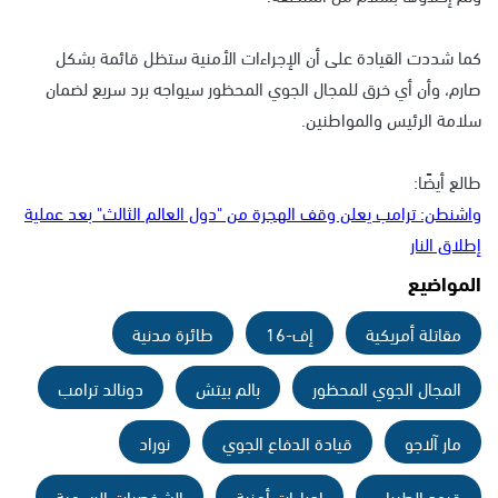
كما شددت القيادة على أن الإجراءات الأمنية ستظل قائمة بشكل
صارم، وأن أي خرق للمجال الجوي المحظور سيواجه برد سريع لضمان
سلامة الرئيس والمواطنين.
طالع أيضًا:
واشنطن: ترامب يعلن وقف الهجرة من "دول العالم الثالث" بعد عملية
إطلاق النار
المواضيع
مقاتلة أمريكية
إف-16
طائرة مدنية
المجال الجوي المحظور
بالم بيتش
دونالد ترامب
مار آلاجو
قيادة الدفاع الجوي
نوراد
قيود الطيران
إجراءات أمنية
الشخصيات الرسمية