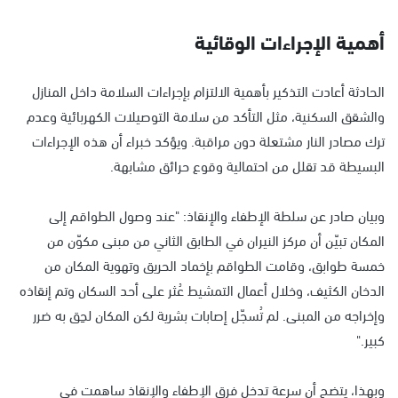
أهمية الإجراءات الوقائية
الحادثة أعادت التذكير بأهمية الالتزام بإجراءات السلامة داخل المنازل
والشقق السكنية، مثل التأكد من سلامة التوصيلات الكهربائية وعدم
ترك مصادر النار مشتعلة دون مراقبة. ويؤكد خبراء أن هذه الإجراءات
البسيطة قد تقلل من احتمالية وقوع حرائق مشابهة.
وبيان صادر عن سلطة الإطفاء والإنقاذ: "عند وصول الطواقم إلى
المكان تبيّن أن مركز النيران في الطابق الثاني من مبنى مكوّن من
خمسة طوابق، وقامت الطواقم بإخماد الحريق وتهوية المكان من
الدخان الكثيف، وخلال أعمال التمشيط عُثر على أحد السكان وتم إنقاذه
وإخراجه من المبنى. لم تُسجّل إصابات بشرية لكن المكان لحِق به ضرر
كبير."
وبهذا، يتضح أن سرعة تدخل فرق الإطفاء والإنقاذ ساهمت في