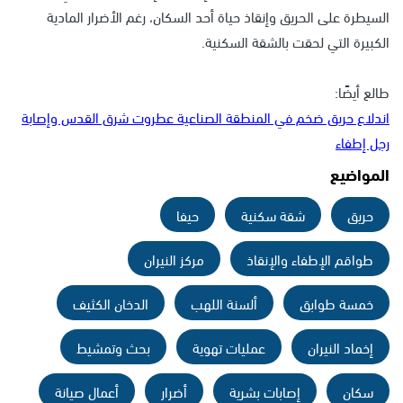
السيطرة على الحريق وإنقاذ حياة أحد السكان، رغم الأضرار المادية
الكبيرة التي لحقت بالشقة السكنية.
طالع أيضًا:
اندلاع حريق ضخم في المنطقة الصناعية عطروت شرق القدس وإصابة
رجل إطفاء
المواضيع
حريق
شقة سكنية
حيفا
طواقم الإطفاء والإنقاذ
مركز النيران
خمسة طوابق
ألسنة اللهب
الدخان الكثيف
إخماد النيران
عمليات تهوية
بحث وتمشيط
سكان
إصابات بشرية
أضرار
أعمال صيانة