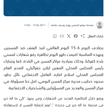
مراسلة موقع الشمس ريهام يوسف عثامله
15.06.2011
13:04
شارك المقال
يصادف اليوم 6-15 اليوم العالمي لنبذ العنف ضد المسنين،
وبهذه المناسبة اقيمت ظهر اليوم تظاهرة رفع شعارات لمسني
بلدة كفركنا، وذلك بمبادرة مراكز المسن في البلدة، كما وشارك
رئيس المجلس المحلي المعين ايلان جفرائيلي، المدير العام
للمجلس المحلي اسلام اماره، العامل الاجتماعي نائل بطو،
سجود خطيب مديرة مركز المسن اليومي، امل حنا مسؤولة في
مركز المسن والعديد من المسؤولين والشخصيات الاجتماعية.
ورفع خلال التظاهرة العديد من الشعارات ومن بينها، "الي ما اله خير
في قديمة ما اله خير في جديدة "،"نعم لحماية المسن لا لاستغلاله