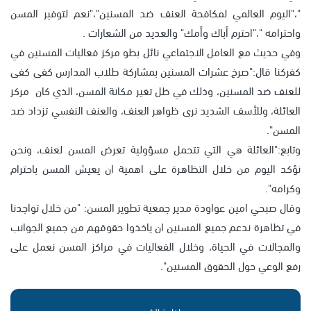
"،"اليوم العالمي لمكافحة العنف ضد المسنين"،"نعم لتوفير المسن
واحترامه "،"احترم أباك وأمك" والعديد من الشعارات .
وفي حديث مع العامل الاجتماعي نائل بطو مركز فعاليات المسنين في
كفركنا قال:"صرخ عشرات المسنين بمشاركة طلاب المدارس كفى كفى
للعنف ضد المسنين، وذلك في ظل تغير مكانة المسن، الذي كان مركز
العائلة، وللأسف الشديد نرى ظواهر العنف، والعنف النفسي تزداد ضد
المسن".
وتابع:"العائلة هي التي تتحمل مسؤولية تعرض المسن لعنف، ونحن
نؤكد اليوم من خلال التظاهرة على اهمية ان يعيش المسن باحترام
وكرامه".
وقال صبحي امين عواودة مدير جمعية تطوير المسن: "من خلال تواجدنا
في تظاهرة ندعم جميع المسنين ان ياخذوا حقوقهم من جميع الجوانب
والمجالات في الحياة، وخلال الفعاليات في مراكز المسن نعمل على
رفع الوعي حول الحقوق المسنين".