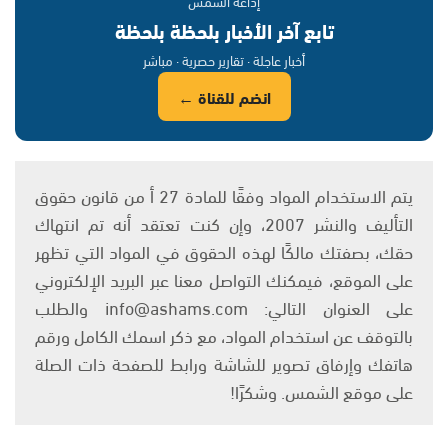
إذاعة الشمس
تابع آخر الأخبار بلحظة بلحظة
أخبار عاجلة · تقارير حصرية · مباشر
انضم للقناة ←
يتم الاستخدام المواد وفقًا للمادة 27 أ من قانون حقوق
التأليف والنشر 2007، وإن كنت تعتقد أنه تم انتهاك
حقك، بصفتك مالكًا لهذه الحقوق في المواد التي تظهر
على الموقع، فيمكنك التواصل معنا عبر البريد الإلكتروني
على العنوان التالي: info@ashams.com والطلب
بالتوقف عن استخدام المواد، مع ذكر اسمك الكامل ورقم
هاتفك وإرفاق تصوير للشاشة ورابط للصفحة ذات الصلة
على موقع الشمس. وشكرًا!