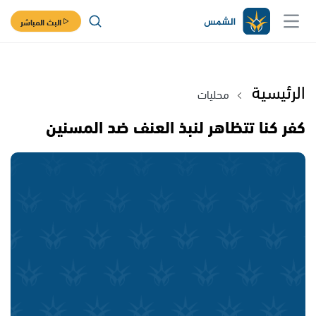
البث المباشر
الرئيسية
محليات
كفر كنا تتظاهر لنبذ العنف ضد المسنين