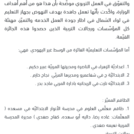
والتفوّق في العمل التربوي موضّحة بأن هذا هو من أهم أهداف
الوزارة، واكّدت بأنّها تعمل جاهدة بهدف النهوض بجهاز التعليم
في لواء الشمال في اطار جودة العمل الخدمه والتميّز، مهنئة
كل المؤسّسات ورجالات التربية الذين حصدوا هذه الجائزة
القيّمة.
أما المؤسّسات التعليميّة الفائزة من الوسط غير اليهودي فهي:
1. اعداديّة الزهراء في الناصرة ومديرتها المربيّة عبير حكيم .
2. الابتدائيّة ج في شفاعمرو ومديرها المربّي نجاح خازم .
3. الابتدائيّه نارت في الريحانيه بادارة المربي ماجد بدر .
الطاقم المميّز :
1. طاقم معلّمي العلوم في مدرسة الأنوار الابتدائيّه في مسعده (
المعلّمات: غاده رضا، داليه أبو سعده، كفاح صفدي ) مديرة المدرسة
المربية نعيمه صفدي .
رجالات التربية: