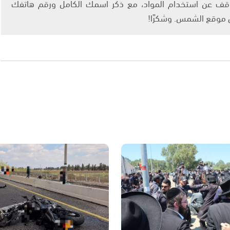
info@ashams.c والطلب بالتوقف عن استخدام المواد، مع ذكر اسمك الكامل ورقم هاتفك
ى موقع الشمس. وشكرًا!