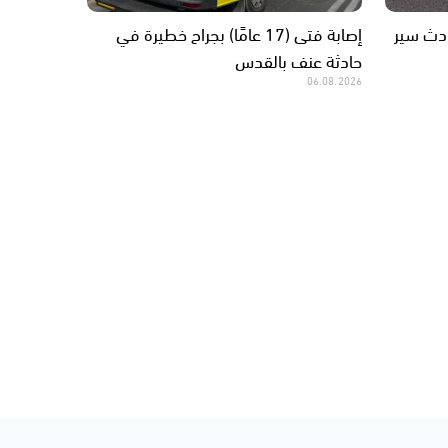
دث سير
إصابة فتى (17 عامًا) بجراح خطيرة في
حادثة عنف بالقدس
06.08.2026