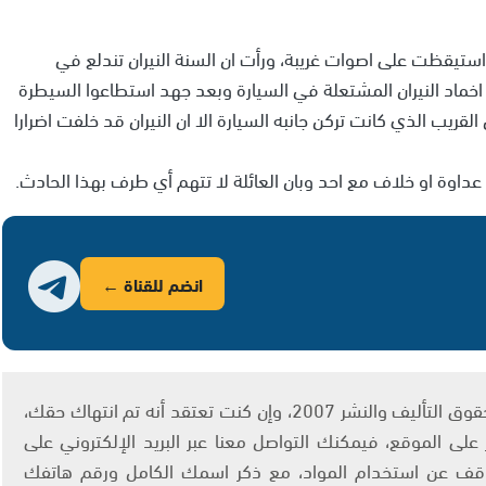
تيقظت على اصوات غريبة، ورأت ان السنة النيران تندلع في
اخماد النيران المشتعلة في السيارة وبعد جهد استطاعوا السيطرة
 القريب الذي كانت تركن جانبه السيارة الا ان النيران قد خلفت اضرارا
 عداوة او خلاف مع احد وبان العائلة لا تتهم أي طرف بهذا الحادث.
انضم للقناة ←
يتم الاستخدام المواد وفقًا للمادة 27 أ من قانون حقوق التأليف والنشر 2007، وإن كنت تعتقد أنه تم انتهاك حقك،
لى الموقع، فيمكنك التواصل معنا عبر البريد الإلكتروني على
info@ashams.c والطلب بالتوقف عن استخدام المواد، مع ذكر اسمك الكامل ورقم هاتفك