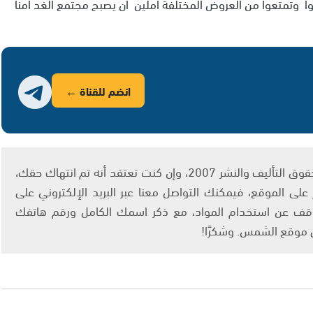
وا وتمتعوا من العروض المختلفة املين ان يصبح مجتمع الغد امنا
انضم للقناة ←
يتم الاستخدام المواد وفقًا للمادة 27 أ من قانون حقوق التأليف والنشر 2007، وإن كنت تعتقد أنه تم انتهاك حقك،
لى الموقع، فيمكنك التواصل معنا عبر البريد الإلكتروني على
info@ashams.c والطلب بالتوقف عن استخدام المواد، مع ذكر اسمك الكامل ورقم هاتفك
ى موقع الشمس. وشكرًا!