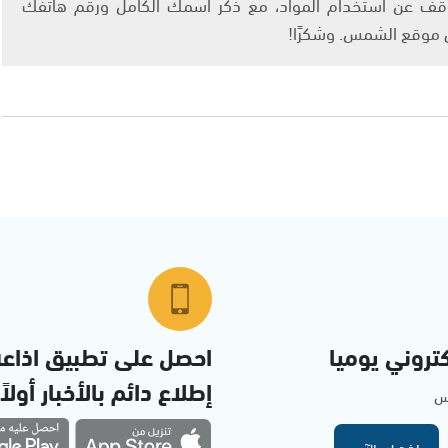
info@ashams.c والطلب بالتوقف عن استخدام المواد، مع ذكر اسمك الكامل ورقم هاتفك
ى موقع الشمس. وشكرًا!
تروني يوميا
احصل على تطبيق اذاع
إطلاع دائم بالأخبار أولاً
مس