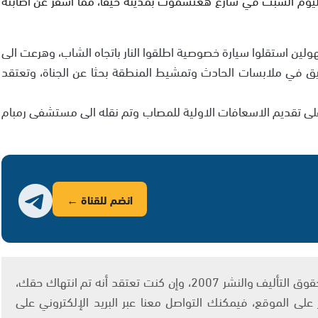
لين استقلوا سيارة خصوصية اطلقوا النار باتجاه الشاب، وهرعت الى
ق في ملابسات الحادث وتمشيط المنطقة بحثا عن الجناة، وتعتقد
لى تقديم الاسعافات الاولية للمصاب وتم نقله الى مستشفى رمبام
انضم للقناة ←
يتم الاستخدام المواد وفقًا للمادة 27 أ من قانون حقوق التأليف والنشر 2007، وإن كنت تعتقد أنه تم انتهاك حقك،
لى الموقع، فيمكنك التواصل معنا عبر البريد الإلكتروني على