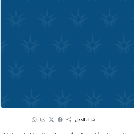
شارك المقال
ً لاطلاق النار مساء اليوم السبت في شارع هعتسمؤت بمدينة حيفا، مما اسفر عن اصابته