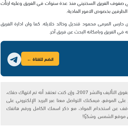
ي صفوف الفريق السخنيني منذ عدة سنوات في الفريق وعليه ارتأت
 الطرفين بخصوص الامور المادية.
 حارس المرمى محمود قنديل وخالد خلايله. كما وان ادارة الفريق
 في الفريق وبامكانه البحث عن فريق آخر.
انضم للقناة ←
يتم الاستخدام المواد وفقًا للمادة 27 أ من قانون حقوق التأليف والنشر 2007، وإن كنت تعتقد أنه تم انتهاك حقك،
لى الموقع، فيمكنك التواصل معنا عبر البريد الإلكتروني على
info@ashams.c والطلب بالتوقف عن استخدام المواد، مع ذكر اسمك الكامل ورقم هاتفك
ى موقع الشمس. وشكرًا!