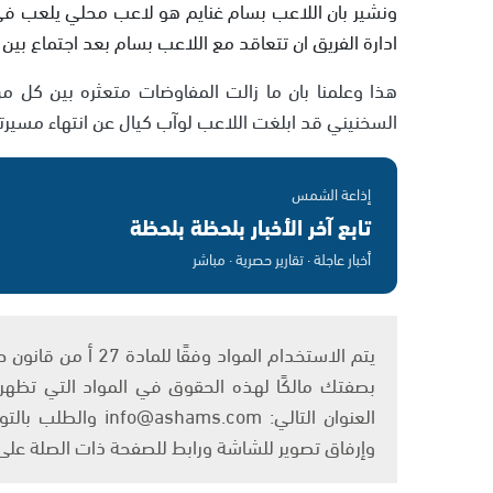
ونشير بان اللاعب بسام غنايم هو لاعب محلي يلعب ف
ادارة الفريق ان تتعاقد مع اللاعب بسام بعد اجتماع بين
هذا وعلمنا بان ما زالت المفاوضات متعثره بين كل من
السخنيني قد ابلغت اللاعب لوآب كيال عن انتهاء مسيرته
إذاعة الشمس
تابع آخر الأخبار بلحظة بلحظة
أخبار عاجلة · تقارير حصرية · مباشر
بصفتك مالكًا لهذه الحقوق في المواد التي تظهر ع
العنوان التالي: om
وإرفاق تصوير للشاشة ورابط للصفحة ذات الصلة عل