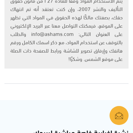
يتم الاستخدام المواد وفقًا للمادة 27 أ من قانون حقوق
التأليف والنشر 2007، وإن كنت تعتقد أنه تم انتهاك
حقك، بصفتك مالكًا لهذه الحقوق في المواد التي تظهر
على الموقع، فيمكنك التواصل معنا عبر البريد الإلكتروني
على العنوان التالي: info@ashams.com والطلب
بالتوقف عن استخدام المواد، مع ذكر اسمك الكامل ورقم
هاتفك وإرفاق تصوير للشاشة ورابط للصفحة ذات الصلة
على موقع الشمس. وشكرًا!
نشرة إخبارية خاصة مباشرة لبريدك