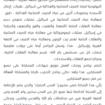
البيولوجية لمياه الصرف الصناعية والغذائية في اسرائيل ، تقنيات لإنتاج
الأسمدة ومنتوجات أخرى من مياه الصرف الصناعية الغذائية ، طرق
لمعالجة مياه الصرف الصناعية في اسرائيل، عمليات تخفيض حجم
معالجة النفايات الصلبة (الضغط والتفتيت والفرز والتجفيف والحرارة)
في إسرائيل، عمليات كيموفيزيائية في معالجة مياه الصرف الصناعية
والنفايات الصلبة لعصر زيت الزيتون ومعالجة مياه الصرف في الضفة
الغربية وإسرائيل . هذا، وشمل البرنامج أيضا على جولات تعليمية
شملت كل من: مستشفى رام الله- قسم معالجة النفايات الطبية،
ومراكز لجمع النفايات والاستحداث.
اختتم برنامج ورشات العمل بتوزيع شهادات المشاركة على جميع
المشاركين، هذا ولقد حظي برنامج التدريب بالرضا والمشاركة الفعالة
من قبل جميع المشاركين.
يأتي هذا النشاط ضمن مشروع" المدن الخضراء" والذي يضم بالإضافة
إلى المدينة الحاضنة شفا عمرو كل من المدن سخنين وام الفحم ومن
الضفة الغربية قرى من محافظات رام الله والقدس ونابلس، ويحظى
بالدعم المادي من الاتحاد الاوروبي في حين تتولى جمعية الجليل مهمة