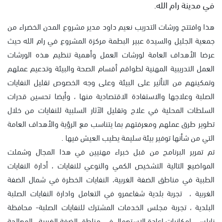
في مدينة رام الله.
هذا وافتتح ورشات التدريب نعيم داود مدير مشروع المدن الخضراء من
جمعية الجليل والسيدة عبير البطمة مركزة المشروع في رام الله حيث
عرضا الأهداف العامة لورشات العمل وأهمية تنظيم هذه الورشات
العمل التدريبية المهنية لطواقم أقسام الصحة والبيئة وتدعيم عملهم
وتمكينهم من التأثير على البيئة وعلى وجه الخصوص تقليل النفايات
الصلبة وعلاجها والاستفادة الاقتصادية منها ، وأيضا تحسين قدرات
السلطات المحلية في علاج وتقليل الآثار السلبية للنفايات من خلال
تطوير طرق عملهم ومعرفتهم بما يتناسب مع الرؤية والأهداف العامة
التي من شأنها توفير بيئة سليمة يطيب العيش فيها .
تم تمرير البرنامج من قبل خبراء مهنيين في هذا المجال وشملت
المواضيع التالية التشخيص الكمي والنوعي للنفايات ، أدارة النفايات
الطبية في مناطق الضفة الغربية، النفايات الخطرة في شمال الضفة
الغربية ، تجربة بلدية شفاعمرو في التعامل وادارة النفايات الصلبة
البلدية ، تجربة مجلس الخدمات المشترك للنفايات الصلبة- محافظة
نابلس ، إمكانيات إعادة الاستعمال في مناطق الضفة الغربية ، المعالجة