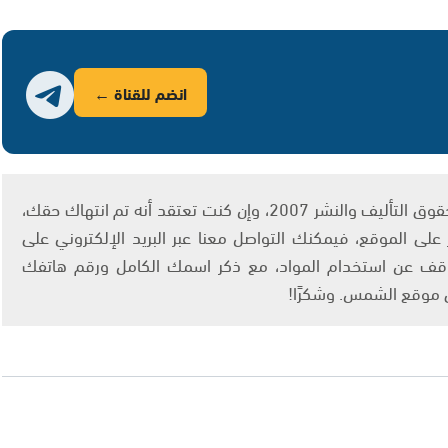
انضم للقناة ←
يتم الاستخدام المواد وفقًا للمادة 27 أ من قانون حقوق التأليف والنشر 2007، وإن كنت تعتقد أنه تم انتهاك حقك،
لى الموقع، فيمكنك التواصل معنا عبر البريد الإلكتروني على
info@ashams.c والطلب بالتوقف عن استخدام المواد، مع ذكر اسمك الكامل ورقم هاتفك
ى موقع الشمس. وشكرًا!