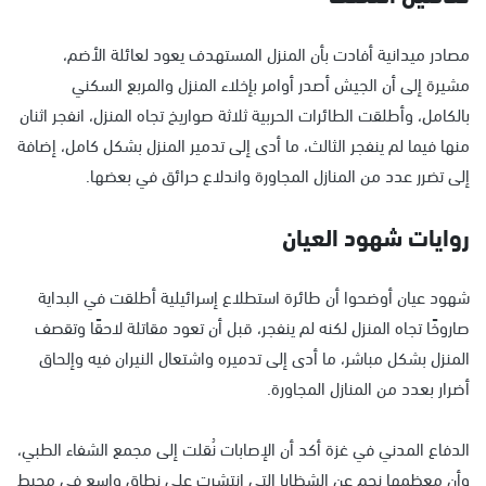
مصادر ميدانية أفادت بأن المنزل المستهدف يعود لعائلة الأضم،
مشيرة إلى أن الجيش أصدر أوامر بإخلاء المنزل والمربع السكني
بالكامل، وأطلقت الطائرات الحربية ثلاثة صواريخ تجاه المنزل، انفجر اثنان
منها فيما لم ينفجر الثالث، ما أدى إلى تدمير المنزل بشكل كامل، إضافة
إلى تضرر عدد من المنازل المجاورة واندلاع حرائق في بعضها.
روايات شهود العيان
شهود عيان أوضحوا أن طائرة استطلاع إسرائيلية أطلقت في البداية
صاروخًا تجاه المنزل لكنه لم ينفجر، قبل أن تعود مقاتلة لاحقًا وتقصف
المنزل بشكل مباشر، ما أدى إلى تدميره واشتعال النيران فيه وإلحاق
أضرار بعدد من المنازل المجاورة.
الدفاع المدني في غزة أكد أن الإصابات نُقلت إلى مجمع الشفاء الطبي،
وأن معظمها نجم عن الشظايا التي انتشرت على نطاق واسع في محيط