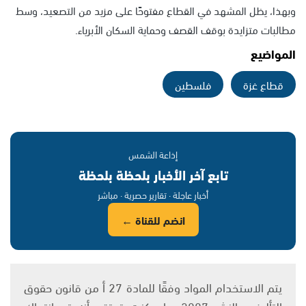
وبهذا، يظل المشهد في القطاع مفتوحًا على مزيد من التصعيد، وسط
مطالبات متزايدة بوقف القصف وحماية السكان الأبرياء.
المواضيع
قطاع غزة
فلسطين
إذاعة الشمس
تابع آخر الأخبار بلحظة بلحظة
أخبار عاجلة · تقارير حصرية · مباشر
انضم للقناة ←
يتم الاستخدام المواد وفقًا للمادة 27 أ من قانون حقوق
التأليف والنشر 2007، وإن كنت تعتقد أنه تم انتهاك