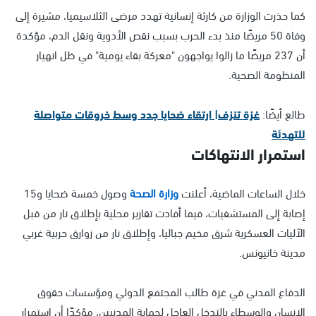
كما حذرت الوزارة من كارثة إنسانية تهدد مرضى الثلاسيميا، مشيرة إلى
وفاة 50 مريضًا منذ بدء الحرب بسبب نقص الأدوية ونقل الدم، مؤكدة
أن 237 مريضًا ما زالوا يواجهون "معركة بقاء يومية" في ظل انهيار
المنظومة الصحية.
طالع أيضًا:
غزة تنزف| ارتقاء ضحايا جدد وسط خروقات متواصلة
للتهدئة
استمرار الانتهاكات
خلال الساعات الماضية، أعلنت
وزارة الصحة
وصول خمسة ضحايا و15
إصابة إلى المستشفيات، فيما أفادت تقارير محلية بإطلاق نار من قبل
الآليات العسكرية شرق مخيم جباليا، وإطلاق نار من زوارق حربية غربي
مدينة خانيونس.
الدفاع المدني في غزة طالب المجتمع الدولي ومؤسسات حقوق
الإنسان والوسطاء بالتدخل العاجل لحماية المدنيين، مؤكدًا أن استمرار