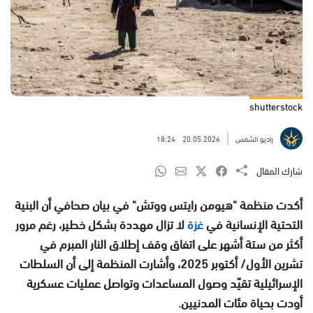
shutterstock
راديو الشمس
20.05.2026
18:24
شارك المقال
أكدت منظمة "هيومن رايتس ووتش" في بيان صحافي أن البنية
التحتية الإنسانية في
غزة
لا تزال مهددة بشكل خطير، رغم مرور
أكثر من ستة أشهر على اتفاق وقف إطلاق النار المبرم في
تشرين الأول/ أكتوبر 2025، وأشارت المنظمة إلى أن السلطات
الإسرائيلية تقيّد وصول المساعدات وتواصل عمليات عسكرية
أودت بحياة مئات المدنيين.