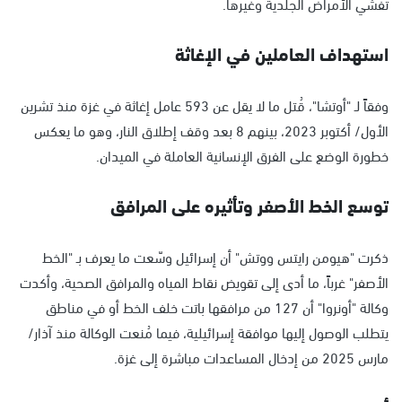
تفشي الأمراض الجلدية وغيرها.
استهداف العاملين في الإغاثة
وفقاً لـ "أوتشا"، قُتل ما لا يقل عن 593 عامل إغاثة في غزة منذ تشرين
الأول/ أكتوبر 2023، بينهم 8 بعد وقف إطلاق النار، وهو ما يعكس
خطورة الوضع على الفرق الإنسانية العاملة في الميدان.
توسع الخط الأصفر وتأثيره على المرافق
ذكرت "هيومن رايتس ووتش" أن إسرائيل وسّعت ما يعرف بـ "الخط
الأصفر" غرباً، ما أدى إلى تقويض نقاط المياه والمرافق الصحية، وأكدت
وكالة "أونروا" أن 127 من مرافقها باتت خلف الخط أو في مناطق
يتطلب الوصول إليها موافقة إسرائيلية، فيما مُنعت الوكالة منذ آذار/
مارس 2025 من إدخال المساعدات مباشرة إلى غزة.