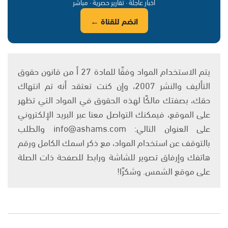
أخبار عاجلة · تقارير حصرية · مباشر
انضم للقناة ←
يتم الاستخدام المواد وفقًا للمادة 27 أ من قانون حقوق
التأليف والنشر 2007، وإن كنت تعتقد أنه تم انتهاك
حقك، بصفتك مالكًا لهذه الحقوق في المواد التي تظهر
على الموقع، فيمكنك التواصل معنا عبر البريد الإلكتروني
على العنوان التالي: info@ashams.com والطلب
بالتوقف عن استخدام المواد، مع ذكر اسمك الكامل ورقم
هاتفك وإرفاق تصوير للشاشة ورابط للصفحة ذات الصلة
على موقع الشمس. وشكرًا!