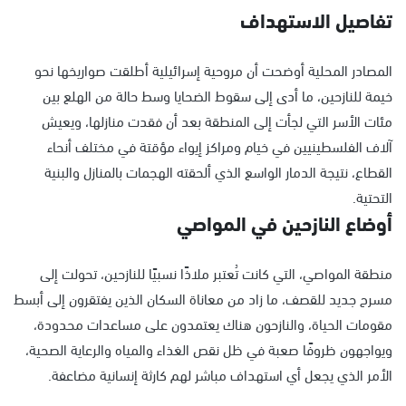
تفاصيل الاستهداف
المصادر المحلية أوضحت أن مروحية إسرائيلية أطلقت صواريخها نحو
خيمة للنازحين، ما أدى إلى سقوط الضحايا وسط حالة من الهلع بين
مئات الأسر التي لجأت إلى المنطقة بعد أن فقدت منازلها، ويعيش
آلاف الفلسطينيين في خيام ومراكز إيواء مؤقتة في مختلف أنحاء
القطاع، نتيجة الدمار الواسع الذي ألحقته الهجمات بالمنازل والبنية
التحتية.
أوضاع النازحين في المواصي
منطقة المواصي، التي كانت تُعتبر ملاذًا نسبيًا للنازحين، تحولت إلى
مسرح جديد للقصف، ما زاد من معاناة السكان الذين يفتقرون إلى أبسط
مقومات الحياة، والنازحون هناك يعتمدون على مساعدات محدودة،
ويواجهون ظروفًا صعبة في ظل نقص الغذاء والمياه والرعاية الصحية،
الأمر الذي يجعل أي استهداف مباشر لهم كارثة إنسانية مضاعفة.