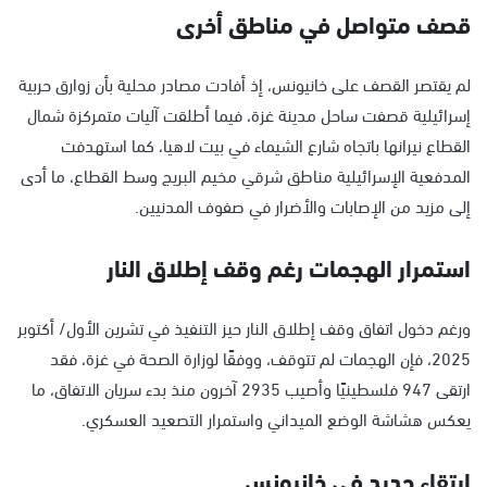
قصف متواصل في مناطق أخرى
لم يقتصر القصف على خانيونس، إذ أفادت مصادر محلية بأن زوارق حربية
إسرائيلية قصفت ساحل مدينة غزة، فيما أطلقت آليات متمركزة شمال
القطاع نيرانها باتجاه شارع الشيماء في بيت لاهيا، كما استهدفت
المدفعية الإسرائيلية مناطق شرقي مخيم البريج وسط القطاع، ما أدى
إلى مزيد من الإصابات والأضرار في صفوف المدنيين.
استمرار الهجمات رغم وقف إطلاق النار
ورغم دخول اتفاق وقف إطلاق النار حيز التنفيذ في تشرين الأول/ أكتوبر
2025، فإن الهجمات لم تتوقف، ووفقًا لوزارة الصحة في غزة، فقد
ارتقى 947 فلسطينيًا وأصيب 2935 آخرون منذ بدء سريان الاتفاق، ما
يعكس هشاشة الوضع الميداني واستمرار التصعيد العسكري.
ارتقاء جديد في خانيونس