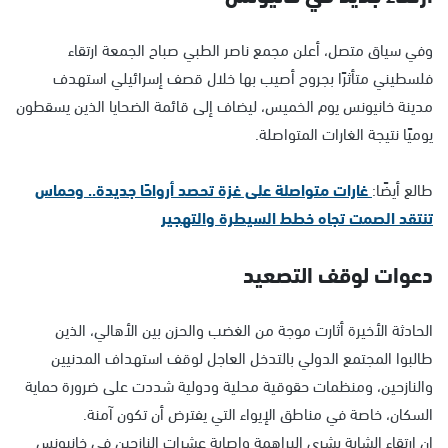
وفي سياق متصل، أعلن مجمع ناصر الطبي صباح الجمعة ارتقاء
فلسطيني متأثرًا بجروح أصيب بها خلال قصف إسرائيلي استهدف
مدينة خانيونس يوم الخميس، ليضاف إلى قائمة الضحايا الذين يسقطون
يوميًا نتيجة الغارات المتواصلة.
طالع أيضًا:
غارات متواصلة على غزة تحصد أرواحًا جديدة.. وحماس
تنتقد الصمت تجاه خطط السيطرة والتهجير
دعوات لوقف التصعيد
الحادثة الأخيرة أثارت موجة من الغضب والحزن بين الأهالي، الذين
طالبوا المجتمع الدولي بالتدخل العاجل لوقف استهداف المدنيين
والنازحين، ومنظمات حقوقية محلية ودولية شددت على ضرورة حماية
السكان، خاصة في مناطق الإيواء التي يفترض أن تكون آمنة.
إن ارتقاء الشابة بشرى البراهمة وإصابة عشرات النازحين في خانيونس