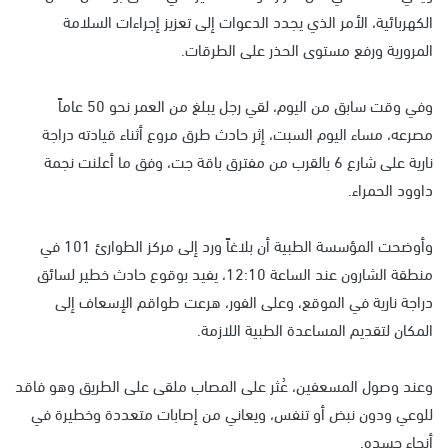
الكهربائية، الأمر الذي يجدد الدعوات إلى تعزيز إجراءات السلامة
المرورية ورفع مستوى الحذر على الطرقات.
وفي وقت سابق من اليوم، لقي رجل يبلغ من العمر نحو 50 عاماً
مصرعه، مساء اليوم السبت، إثر حادث طرق مروع أثناء قيادته دراجة
نارية على شارع 6 بالقرب من مفترق باقة جت، وفق ما أعلنت نجمة
داوود الحمراء.
وأوضحت المؤسسة الطبية أن بلاغاً ورد إلى مركز الطوارئ 101 في
منطقة الشارون عند الساعة 12:10، يفيد بوقوع حادث خطير لسائق
دراجة نارية في الموقع، وعلى الفور، هرعت طواقم الإسعاف إلى
المكان لتقديم المساعدة الطبية اللازمة.
وعند وصول المسعفين، عُثر على المصاب ملقى على الطريق وهو فاقد
للوعي ودون نبض أو تنفس، ويعاني من إصابات متعددة وخطيرة في
أنحاء جسده.