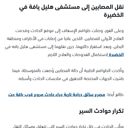
نقل المصابين إلى مستشفى هليل يافة في
الخضيرة
وعلى الفور، وصلت طواقم الإسعاف إلى موقع الحادث وقدمت
العلاج الأولي للمصابين، اللذين عانيا من إصابات في الأطراف ومنطقة
البطن، وبعد استقرار حالتهما، جرى نقلهما إلى مستشفى هليل يافه في
الخضيرة
لاستكمال الفحوصات والعلاج اللازم.
وأكدت الطواقم الطبية أن حالة المصابين وُصفت بالمتوسطة، فيما
باشرت الجهات المختصة التحقيق في ملابسات الحادث وأسبابه.
طالع أيضا:
مصرع سائق دراجة نارية جراء حادث مروع قرب باقة جت
تكرار حوادث السير
ويأتي الحادث في ظل تكرار حوادث السير التي تتعلق بوسائل النقل