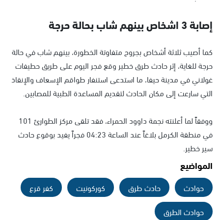
إصابة 3 اشخاص بينهم شاب بحالة حرجة
كما أصيب ثلاثة أشخاص بجروح متفاوتة الخطورة، بينهم شاب في حالة
حرجة للغاية، إثر حادث طرق خطير وقع فجر اليوم على طريق حطيفات
غولاني في مدينة حيفا، ما استدعى استنفار طواقم الإسعاف والإنقاذ
التي سارعت إلى مكان الحادث لتقديم المساعدة الطبية للمصابين.
ووفقاً لما أعلنته نجمة داوود الحمراء، فقد تلقى مركز الطوارئ 101
في منطقة الكرمل بلاغاً عند الساعة 04:23 فجراً يفيد بوقوع حادث
سير خطير.
المواضيع
حوادث
حادث طرق
كوركونيت
كفر قرع
حوادث الطرق