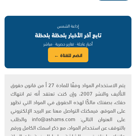
إذاعة الشمس
تابع آخر الأخبار بلحظة بلحظة
أخبار عاجلة · تقارير حصرية · مباشر
انضم للقناة ←
يتم الاستخدام المواد وفقًا للمادة 27 أ من قانون حقوق
التأليف والنشر 2007، وإن كنت تعتقد أنه تم انتهاك
حقك، بصفتك مالكًا لهذه الحقوق في المواد التي تظهر
على الموقع، فيمكنك التواصل معنا عبر البريد الإلكتروني
على العنوان التالي: info@ashams.com والطلب
بالتوقف عن استخدام المواد، مع ذكر اسمك الكامل ورقم
هاتفك وإرفاق تصوير للشاشة ورابط للصفحة ذات الصلة