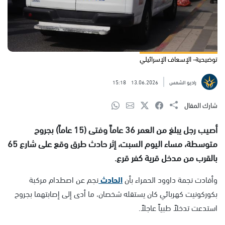
توضيحية- الإسعاف الإسرائيلي
راديو الشمس
13.06.2026
15:18
شارك المقال
أصيب رجل يبلغ من العمر 36 عاماً وفتى (15 عاماً) بجروح
متوسطة، مساء اليوم السبت، إثر حادث طرق وقع على شارع 65
بالقرب من مدخل قرية كفر قرع.
وأفادت نجمة داوود الحمراء بأن
الحادث
نجم عن اصطدام مركبة
بكوركونيت كهربائي كان يستقله شخصان، ما أدى إلى إصابتهما بجروح
استدعت تدخلاً طبياً عاجلاً.