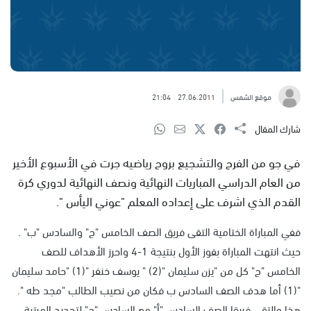
موقع الشمس
27.06.2011
21:04
شارك المقال
في جو من الفرح والتشجيع بروح رياضيه جرت في الأسبوع الأخير
من العام الدراسي المباريات النهائية ونصف النهائية لدوري كرة
القدم الذي اشرف على إعداده المعلم "عوني اليأس ".
ففي المباراة الختامية التقى فريق الصف الخامس "ج" والسادس "ب" .
حيث انتهت المباراة بفوز الأول بنتيجة 1-4 واحرز الأهداف للصف
الخامس "ج" كل من "يزن سليمان "(2) " يوسف خنفر "(1) "حامد سليمان
"(1) أما هدف الصف السادس ب فكان من نصيب الطالب "مجد طه ".
هذا والتقى فريقا الصف السادس "أ" مع السادس "ج" لتحديد المرتبة