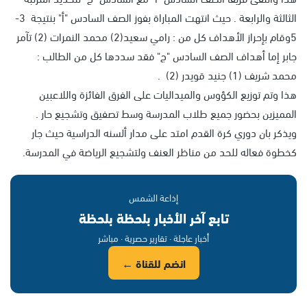
الثالثة والرابعة . حيث انتهت المباراة بفوز الصف السادس "أ" بنتيجة 3-
5وقام بإحراز الأهداف كل من : رامي سعيد(2) محمد النمرات (2) تآمر
جابر إما أهداف الصف السادس "ج" فقد سددها كل من الطالب :
محمد شريف (1) جنيد قويدر (2) .
هذا وتم توزيع الكؤوس والميداليات على الفرق الفائزة واللاعبين
المميزين بحضور جميع طلاب المدرسة وسط تصفيق وتشجيع حار .
ويذكر بان دوري كرة القدم امتد على مدار ألسنه الدراسية حيث جار
كخطوة فعاله للحد من مناظر العنف ولتشجيع الرياضة في المدرسة.
إذاعة الشمس
تابع آخر الأخبار بلحظة بلحظة
أخبار عاجلة · تقارير حصرية · مباشر
انضم للقناة ←