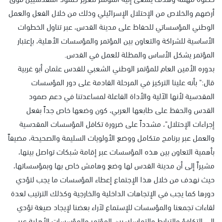
أرضهم والخلاص من الإحتلال الإسرائيلي وذلك من خلال الفعل والعمل
الوطني المؤسساتي للحفاظ على مدينة القدس، عبر تناول الخطوات
الأساسية للشراكة والتعاون بين المؤتمر والمؤسسات الأهلية، بإعتبار
المؤتمر يشكل الأساس والمظلة للعمل في القدس.
بدوره الأمين العام للمؤتمر الوطني الشعبي للقدس عثمان أبو غربية
قال:" بأنه علينا التركيز في المرحلة القادمة على دور المؤسسات
المقدسية لأنها الآلية والأداة الفاعلة لمساعدتنا في دعم صمود
القدس والحفظ على طابعها العربي، كون وضعها خاص جداً بفعل
إجراءات الإحتلال"، مشدداً على ضرورة تكافل المؤسسات المقدسية
والعمل عبر برنامج متكامل ووضع الأولويات السليمة والصحيحة، مضيفاً
بأهمية التعاون بين هذه المؤسسات عبر إقامة شبكات تواصل بينها،
مشيراً إلى أن مدينة القدس لها وضع وهامش خاص بها وبمؤسساتها،
حيث نهدف من خلال هذا الإجتماع إعطاء المؤسسات ما يجب لتؤدي
دورها كما يجب في الإتجاهات الداخلية والخارجية وكذلك الترتيب لعدة
لقاءات تجمعنا والمؤسسات للإستماع لآراء بعضنا لإيجاد صيغة تؤدي
إلى التكافؤ والترابط والتماسك بين المؤتمر والمؤسسات الأهلية عبر