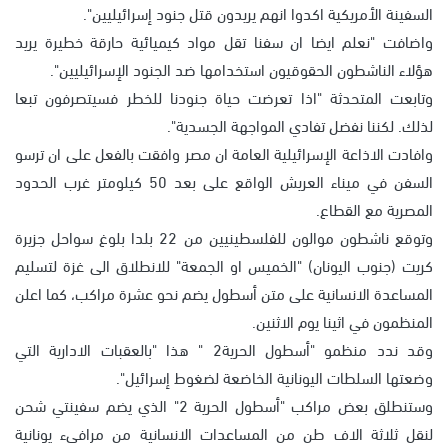
السفينة الأمريكية اكدوا انهم يريدون قتل جنود إسرائيليين".
واضافت "نعلم ايضا ان سفنا تقل مواد كيميائية حارقة خطيرة يريد
هؤلاء الناشطون الحقوقيون استخدامها ضد الجنود الإسرائيليين".
وتابعت المتحدثة "اذا تعرضت حياة جنودنا للخطر فسيتصرفون تبعا
لذلك. لكننا نفضل تفادي المواجهة الجسدية".
وافادت الاذاعة الإسرائيلية العامة ان مصر وافقت بالفعل على ان ترسو
السفن في ميناء العريش الواقع على بعد 50 كيلومتر غرب الحدود
المصرية مع القطاع.
وتوقع ناشطون موالون للفلسطينيين من 22 بلدا بلوغ سواحل جزيرة
كريت (جنوب اليونان) "الخميس او الجمعة" للانطلاق الى غزة لتسليم
المساعدة الانسانية على متن أسطول يضم نحو عشرة مراكب، كما اعلن
المنظمون في اثينا يوم الاثنين.
وقد ندد منظمو "أسطول الحرية2 " هذا "بالعقبات الادارية التي
وضعتها السلطات اليونانية الخاضعة لضغوط إسرائيل".
وستنطلق بعض مراكب "أسطول الحرية 2" الذي يضم سفينتي شحن
لنقل ثلاثة الاف طن من المساعدات الانسانية من مرافىء يونانية