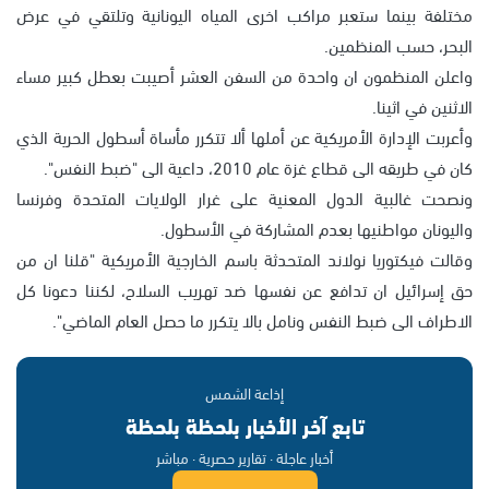
مختلفة بينما ستعبر مراكب اخرى المياه اليونانية وتلتقي في عرض
البحر، حسب المنظمين.
واعلن المنظمون ان واحدة من السفن العشر أصيبت بعطل كبير مساء
الاثنين في اثينا.
وأعربت الإدارة الأمريكية عن أملها ألا تتكرر مأساة أسطول الحرية الذي
كان في طريقه الى قطاع غزة عام 2010، داعية الى "ضبط النفس".
ونصحت غالبية الدول المعنية على غرار الولايات المتحدة وفرنسا
واليونان مواطنيها بعدم المشاركة في الأسطول.
وقالت فيكتوريا نولاند المتحدثة باسم الخارجية الأمريكية "قلنا ان من
حق إسرائيل ان تدافع عن نفسها ضد تهريب السلاح، لكننا دعونا كل
الاطراف الى ضبط النفس ونامل بالا يتكرر ما حصل العام الماضي".
إذاعة الشمس
تابع آخر الأخبار بلحظة بلحظة
أخبار عاجلة · تقارير حصرية · مباشر