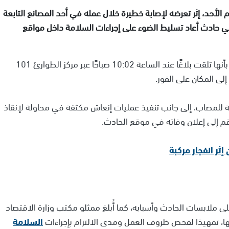
عامًا مصرعه، صباح اليوم الأحد، إثر تعرضه لإصابة خطيرة خلال عمله في أحد المصانع التابعة
في حادث أعاد تسليط الضوء على إجراءات السلامة داخل مواقع
التابعة لـ"نجمة داود الحمراء" بأنها تلقت بلاغًا عند الساعة 10:02 صباحًا عبر مركز الطوارئ 101
لى المكان على الفور.
 للمصاب، إلى جانب تنفيذ عمليات إنعاش مكثفة في محاولة لإنقاذ
طاقم إلى إعلان وفاته في موقع الحادث.
ر انفجار مركبة
ى ملابسات الحادث وأسبابه، كما أُبلغ ممثلو مكتب وزارة الاقتصاد
ها، تمهيدًا لفحص ظروف العمل ومدى الالتزام بإجراءات
السلامة