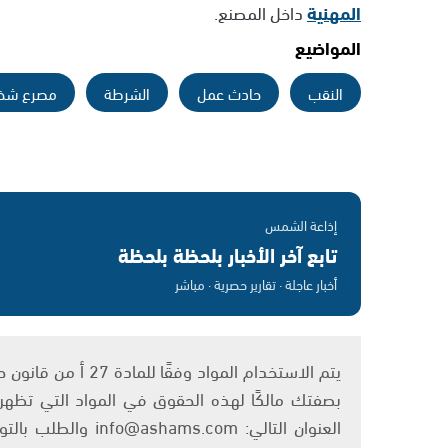
المهنية
داخل المصنع.
المواضيع
النقب
حادث عمل
الشرطة
مصرع ش
إذاعة الشمس
تابع آخر الأخبار بلحظة بلحظة
أخبار عاجلة · تقارير حصرية · مباشر
بصفتك مالكًا لهذه الحقوق في المواد التي تظهر ع
العنوان التالي: om