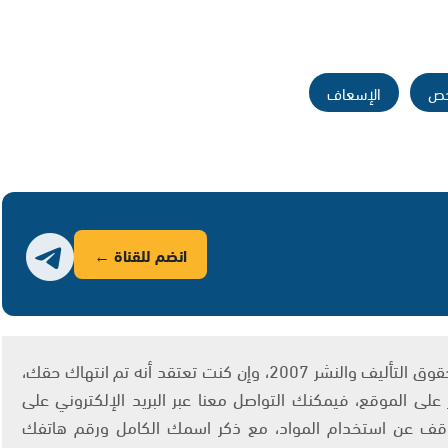
خص
الإسعاف
انضم للقناة ←
يتم الاستخدام المواد وفقًا للمادة 27 أ من قانون حقوق التأليف والنشر 2007، وإن كنت تعتقد أنه تم انتهاك حقك،
لى الموقع، فيمكنك التواصل معنا عبر البريد الإلكتروني على
info@ashams.c والطلب بالتوقف عن استخدام المواد، مع ذكر اسمك الكامل ورقم هاتفك