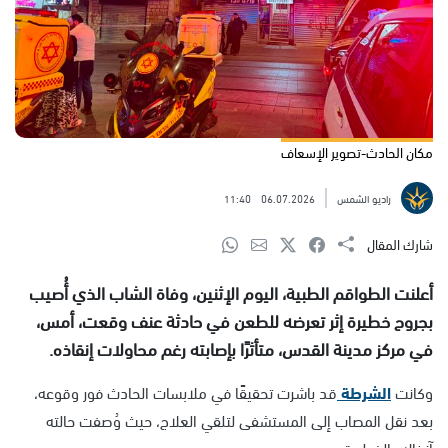
مكان الحادث-تصوير الإسعاف
راديو الشمس
06.07.2026
11:40
شارك المقال
أعلنت الطواقم الطبية، اليوم الإثنين، وفاة الشاب الذي أُصيب
بجروح خطيرة إثر تعرضه للطعن في حادثة عنف وقعت، أمس،
في مركز مدينة القدس، متأثرًا بإصابته رغم محاولات إنقاذه.
وكانت
الشرطة
قد باشرت تحقيقًا في ملابسات الحادث فور وقوعه،
بعد نقل المصاب إلى المستشفى لتلقي العلاج، حيث وُصفت حالته
آنذاك بالخطيرة.