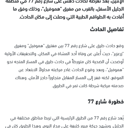
الإثنين، بعد تعرضه لحادث دهس على شارع رقم 77 في منطقة
الجليل الأسفل، بالقرب من مفرق "هموفيل"، وذلك وفق ما
أفادت به الطواقم الطبية التي وصلت إلى مكان الحادث.
تفاصيل الحادث
وقع حادث طرق على شارع رقم 77 بين مفترق "هموفيل" ومفرق
"زرعزير"، حيث أُعلن عن وفاة أحد المشاة في المكان، والتحقيقات الأولية
أوضحت أن الضحية كان متورطاً في حادث طرق في المسار المتجه نحو
"هموفيل"، وبعد وقوع الحادث غادر مركبته محاولاً الابتعاد عن
الموقع، لكنه قفز إلى المسار المقابل متجاوزاً حاجز الأمان، وهناك
صدمته مركبة شرطة كانت تمر في الطريق.
خطورة شارع 77
يُعد شارع رقم 77 من الطرق الرئيسية التي تربط مناطق مختلفة في
الجليل، ويشهد حركة مرور كثيفة على مدار اليوم، وهذا الطريق كان في