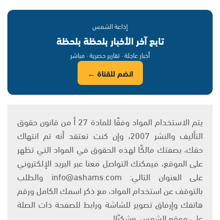
إذاعة الشمس
تابع آخر الأخبار بلحظة بلحظة
أخبار عاجلة · تقارير حصرية · مباشر
انضم للقناة ←
يتم الاستخدام المواد وفقًا للمادة 27 أ من قانون حقوق
التأليف والنشر 2007، وإن كنت تعتقد أنه تم انتهاك
حقك، بصفتك مالكًا لهذه الحقوق في المواد التي تظهر
على الموقع، فيمكنك التواصل معنا عبر البريد الإلكتروني
على العنوان التالي: info@ashams.com والطلب
بالتوقف عن استخدام المواد، مع ذكر اسمك الكامل ورقم
هاتفك وإرفاق تصوير للشاشة ورابط للصفحة ذات الصلة
على موقع الشمس. وشكرًا!