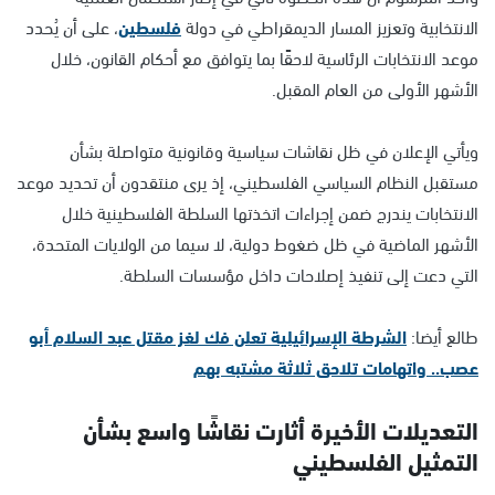
الانتخابية وتعزيز المسار الديمقراطي في دولة
فلسطين
، على أن يُحدد
موعد الانتخابات الرئاسية لاحقًا بما يتوافق مع أحكام القانون، خلال
الأشهر الأولى من العام المقبل.
ويأتي الإعلان في ظل نقاشات سياسية وقانونية متواصلة بشأن
مستقبل النظام السياسي الفلسطيني، إذ يرى منتقدون أن تحديد موعد
الانتخابات يندرج ضمن إجراءات اتخذتها السلطة الفلسطينية خلال
الأشهر الماضية في ظل ضغوط دولية، لا سيما من الولايات المتحدة،
التي دعت إلى تنفيذ إصلاحات داخل مؤسسات السلطة.
طالع أيضا:
الشرطة الإسرائيلية تعلن فك لغز مقتل عبد السلام أبو
عصب.. واتهامات تلاحق ثلاثة مشتبه بهم
التعديلات الأخيرة أثارت نقاشًا واسع بشأن
التمثيل الفلسطيني