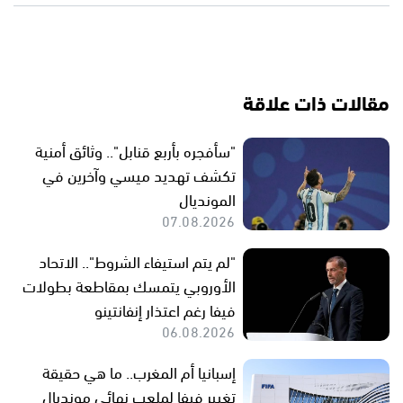
مقالات ذات علاقة
"سأفجره بأربع قنابل".. وثائق أمنية
تكشف تهديد ميسي وآخرين في
المونديال
07.08.2026
"لم يتم استيفاء الشروط".. الاتحاد
الأوروبي يتمسك بمقاطعة بطولات
فيفا رغم اعتذار إنفانتينو
06.08.2026
إسبانيا أم المغرب.. ما هي حقيقة
تغيير فيفا لملعب نهائي مونديال