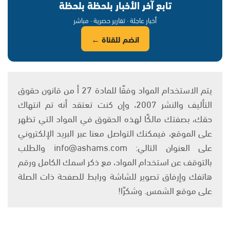
تابع آخر الأخبار بلحظة بلحظة
أخبار عاجلة · تقارير حصرية · مباشر
انضم للقناة ←
يتم الاستخدام المواد وفقًا للمادة 27 أ من قانون حقوق
التأليف والنشر 2007، وإن كنت تعتقد أنه تم انتهاك
حقك، بصفتك مالكًا لهذه الحقوق في المواد التي تظهر
على الموقع، فيمكنك التواصل معنا عبر البريد الإلكتروني
على العنوان التالي: info@ashams.com والطلب
بالتوقف عن استخدام المواد، مع ذكر اسمك الكامل ورقم
هاتفك وإرفاق تصوير للشاشة ورابط للصفحة ذات الصلة
على موقع الشمس. وشكرًا!