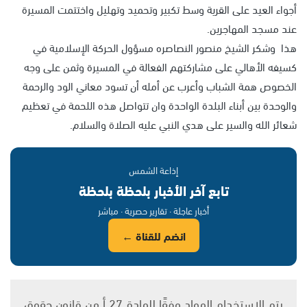
أجواء العيد على القرية وسط تكبير وتحميد وتهليل واختتمت المسيرة
عند مسجد المهاجرين.
هذا وشكر الشيخ منصور النصاصره مسؤول الحركة الإسلامية في
كسيفه الأهالي على مشاركتهم الفعالة في المسيرة وثمن على وجه
الخصوص همة الشباب وأعرب عن أمله أن تسود معاني الود والرحمة
والوحدة بين أبناء البلدة الواحدة وان تتواصل هذه اللحمة في تعظيم
شعائر الله والسير على هدي النبي عليه الصلاة والسلام.
إذاعة الشمس
تابع آخر الأخبار بلحظة بلحظة
أخبار عاجلة · تقارير حصرية · مباشر
انضم للقناة ←
يتم الاستخدام المواد وفقًا للمادة 27 أ من قانون حقوق