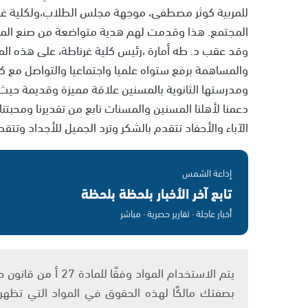
للمربية كوثر مصطفى، موجهة مجلس الطلاب،ولكلية غرنا
المجتمع. هذا وقدمت لهم هدية متواضعة من صنع المس
وقد عقب د. طه أمارة ،رئيس كلية غرناطة، على هذه المبا
والمساهمة برفع ستواه علميا واجتماعيا والتواصل مع ك
ومدرستها الثانوية بالمسنين علاقة مميزة وقديمة حيث 
دعمنا لأهلنا المسنين والمسنات نابع من تقديرنا ومحبتنا 
الآباء والأحفاد تتقدم بالشكر وترد الجميل للأجداد وتتقدم
إذاعة الشمس
تابع آخر الأخبار بلحظة بلحظة
أخبار عاجلة · تقارير حصرية · مباشر
بصفتك مالكًا لهذه الحقوق في المواد التي تظهر ع