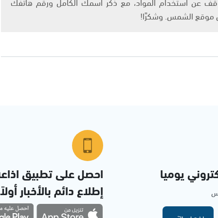
info@ashams.c والطلب بالتوقف عن استخدام المواد، مع ذكر اسمك الكامل ورقم هاتفك
ى موقع الشمس. وشكرًا!
تروني يوميا
احصل على تطبيق اذاع
إطلاع دائم بالأخبار أولاً
مس