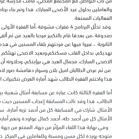
والعاملين بحلول عيد الأضحى المبارك. هذا وتم بناء برن
الفعاليات الممتعة.
وقد تخلّل البرنامج 4 فقرات مشوقة ،أما ا
صندوقة ،من بعدها قام بالتكبير مرحبا بالعيد.من ثم أل
الثانوية ، عبروا فيها عن فرحتهم بلقاء المسنين في هذه 
نهديكم، بداخل القلب مسكنكم،وبعيد الاضحى نهنئكم. ن
الاضحى المبارك، فجمال العيد هي برؤيتكم، وحلاوته أ
من ثم عرض الطالبان اميل بلان وسوار دهامشة صور لاحت
هذا واختتم الفقرة الطالب شهد أمارة العرض بتكبيرات ال
أما الفقرة الثالثة كانت عبارة عن مسابقة أمثال شعبية 
الطالب. هذا وقد نالت المسابقة إعجاب المسنين حيث 
الأمثال. شارك في المسابقة كل من أحمد نزيه أمارة
الأمثال كل من أحمد طه، أحمد كمال عواودة ونغم أمارة
وفي نهاية هذا اللقاء المؤثّر من جهة، الممتع من جهة 
متوجه بوردة لكل مسن ومسنة وللعاملين في المركز. ذ