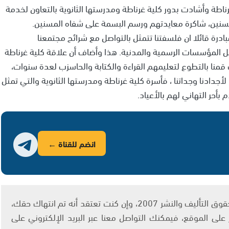
طة وأشادت بدور كلية غرناطة ومدرستها الثانوية بالتعاون لخدمة
نين، شاكرة معايدتهم ورسم البسمة على شفاه المسنين.
درة قائلا ان فلسفتنا تتمثل بالتواصل مع شرائح مجتمعنا
ل المؤسسات الرسمية والمدنية. هذا وأضاف أن علاقة كلية غرناطة
قمنا بالتطوع لتعليمهم القراءة والكتابة والحاسزب لعدة سنوات،
لأجدادنا وجداتنا ، فأسرة كلية غرناطة ومدرستها الثانوية والتي تمثل
 بأحر التهاني لهم بالأعياد.
انضم للقناة ←
يتم الاستخدام المواد وفقًا للمادة 27 أ من قانون حقوق التأليف والنشر 2007، وإن كنت تعتقد أنه تم انتهاك حقك،
لى الموقع، فيمكنك التواصل معنا عبر البريد الإلكتروني على