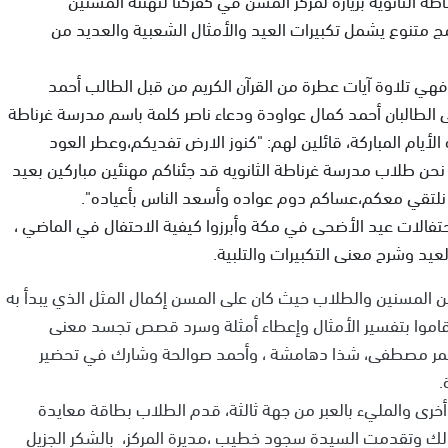
امج متنوع يشمل تكبيرات العيد والأمثال الشعبية والعديد من
لفقرة الأولى فهي تلاوة آيات عطرة من القرآن الكريم من قبل الطالب أحمد
قى الطالبان أحمد كمال عواودة ودعاء ناصر كلمة باسم مدرسة غرناطة
الأيام المباركة، قائلين لهم: "كنوز الارض تفديكم،وعطر العود
حن طلاب مدرسة غرناطة الثانويه قد جئناكم مهنئين مباركين بعيد
ن نلتقي معكم،عساكم دوم عواده وأسعد الناس بأعياده".
فالات عيد الأضحى في مكة وأبرزوا كيفية الاحتفال في الماضي ،
عيد وشرح معنى التكبيرات والتلبية.
بين المسنين والطلاب حيث كان على المسن إكمال المثل الذي يبدأ به
قاموا بتفسير الأمثال وإعطاء أمثلة وسرد قصص تجسد معنى
، سمر مصطفى، شذا دهامشة ، وأحمد صوالحة وشارك في تحضير
.
أخرى والمليء بالعبر من جهة ثالثة، قدم الطلاب بطاقة معايدة
لك وتقدمت السيدة سجود خطيب ،مديرة المركز، بالشكر الجزيل