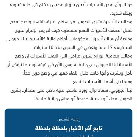
حولنا، وأن بعض الأسيرات أصبن بانهيار عصبي ودخلن في حالة غيبوبة
وبكاء شديد.
وطالبت الأسيرة بشرى الطويل، من سكان البيرة، بتفسير واضح لعدم
شمل الصفقة للأسيرات التسع مستغربة كيف لم يتم الإفراج عنهن
وخاصةً أن هناك أسيرات محكومات بأحكام عالية كالأسيرة لينا الجربوني
المحكومة 17 عاماً وتقضي في السجن منذ 10 سنوات.
وقالت محامية الوزارة شيرين عراقي التي التقت الأسيرات إن وضع
الأسيرة لينا الجربوني سيء للغاية وهي الآن في غرفة لوحدها ترفض أن
تأكل وتشرب وأنها كانت خلال اللقاء معها في وضع حزين جداً.
وفيما يلي أسماء الأسيرات التسع:
لينا الجربوني، سعاد نزال، ورود قاسم، هنية ناصر، منى قعدان، بشرى
الطويل، فداء أبو سنينة، خديجة أبو عياش ورانية هلسة.
إذاعة الشمس
تابع آخر الأخبار بلحظة بلحظة
أخبار عاجلة · تقارير حصرية · مباشر