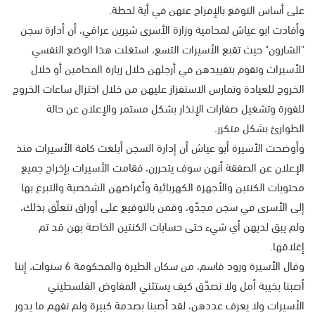
على أساس التوقع بالإفراج عنهن في أية لحظة.
وأفادت ابو عياش لمحامية وزارة الأسرى شيرين عراقي، أن أدارة سجن
"الشارون" حيث تقبع الأسيرات التسع، استغلت هذا الوضع النفسي
للأسيرات وتقوم بتقييدهن في أرجلهن خلال زيارة المحامين أو خلال
الخروج للعيادة وتمارس الاستفزاز عليهن من خلال اختزال ساعات الخروج
للفورة وتشغيل صفارات الإنذار بشكل مستمر والإعلان عن حالة
الطوارئ بشكل متكرر.
وأوضحت الأسيرة أبو عياش أن إدارة السجن أبلغت كافة الأسيرات منذ
الإعلان عن الصفقة أنهن سوف يتحررن، فقامت الأسيرات بإخراج جميع
محتويات الكنتين والأجهزة الكهربائية وأغراضهن الشخصية والتبرع بها
إلى الأسرى في سجن مجدّو، وقمن بالتوقيع على أوراق تتعلّق بذلك،
ولم يبق لديهن أي شيء حتى حسابات الكنتين الخاصة بهن قد تم
إغلاقها.
وقال الأسيرة ورود قاسم، من سكان الطيرة والمحكومة 6 سنوات، إننا
أصبنا بخيبة أمل ولا نصدّق كيف يستثني المفاوض الفلسطيني
الأسيرات ولا يعرف عددهن، لقد أصبنا بصدمة كبيرة ولم نفهم ما يدور