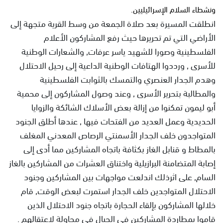
ونشطاء السلام الإسرائيليين.
انطلقت المسيرة بعد صلاة الجمعة من وسط القرية متجهة إلى
الأراضي التي تم تحريرها حيث رفع المشاركون الأعلام
الفلسطينية وصورا للشهيد ياسر عرفات, والشعارات الوطنية
للأسرى , ورددوا الهتافات الوطنية الداعية إلى رحيل الاحتلال
وهدم الجدار العنصري والتمسك بالثوابت الفلسطينية
والمطالبة بتحرير الأسرى , وعند وصول المشاركون إلى محمية
أبو ليمون تمكنوا من إزالة بعض الأسلاك الشائكة والزوايا
الحديدية وعمل العديد من الفتحات فيها , عندها أطلق الجنود
المتواجدون خلف الجدار الأسمنتي الرصاص المعدني المغلف
بالمطاط و قنابل الغاز بكثافة باتجاه المشاركين مما أدى إلى
إصابة المتضامنة البرازيلية واختناق العشرات من المشاركين بالغاز
السام, على اثرذلك اندلعت مواجهات بين المشاركين وجنود
الاحتلال المتواجدين خلف الجدار استمرت لبعض الوقت, قام
خلالها المشاركون بإلقاء الحجارة باتجاه جنود الاحتلال الذين
قاموا بمطاردة المشاركين في الجبال في محاولة لاعتقالهم .