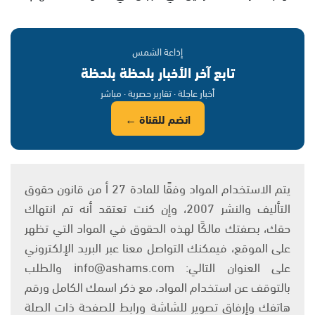
إذاعة الشمس
تابع آخر الأخبار بلحظة بلحظة
أخبار عاجلة · تقارير حصرية · مباشر
انضم للقناة ←
يتم الاستخدام المواد وفقًا للمادة 27 أ من قانون حقوق
التأليف والنشر 2007، وإن كنت تعتقد أنه تم انتهاك
حقك، بصفتك مالكًا لهذه الحقوق في المواد التي تظهر
على الموقع، فيمكنك التواصل معنا عبر البريد الإلكتروني
على العنوان التالي: info@ashams.com والطلب
بالتوقف عن استخدام المواد، مع ذكر اسمك الكامل ورقم
هاتفك وإرفاق تصوير للشاشة ورابط للصفحة ذات الصلة