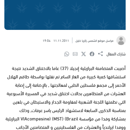
مراسل موقع الشمس زكريا خليل
11.11.2011
19:04
شارك المقال
أصيبت المتضامنة البرازيلية إنجيلا (37) عاما بالاختناق الشديد نتيجة
استنشاقها كمية كبيرة من الغاز السام تم نقلها بواسطة طاقم الهلال
الأحمر إلى مجمع فلسطين الطبي لمعالجتها , بالإضافة إلى إصابة
العشرات من المتظاهرين بحالات اختناق شديد في المسيرة الأسبوعية
التي نظمتها اللجنة الشعبية لمقاومة الجدار والاستيطان في بلعين
بمناسبة الذكرى السابعة لاستشهاد الرئيس ياسر عرفات, وذلك
بمشاركة وفدا من مؤسسة VIAcompesine) (MST) (Brazil البرازيلية
ووفدا ايرلندياً والعشرات من الفلسطينيين و المتضامنين الأجانب