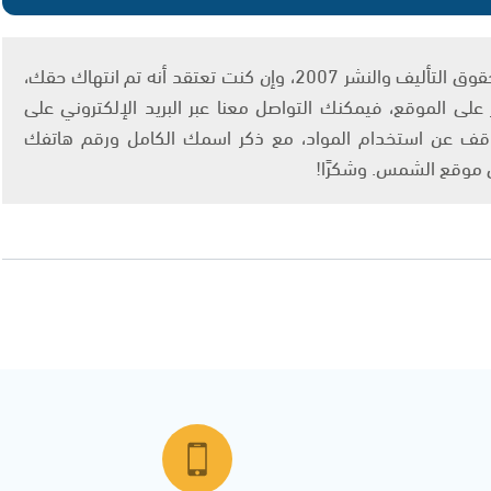
يتم الاستخدام المواد وفقًا للمادة 27 أ من قانون حقوق التأليف والنشر 2007، وإن كنت تعتقد أنه تم انتهاك حقك،
لى الموقع، فيمكنك التواصل معنا عبر البريد الإلكتروني على
info@ashams.c والطلب بالتوقف عن استخدام المواد، مع ذكر اسمك الكامل ورقم هاتفك
ى موقع الشمس. وشكرًا!