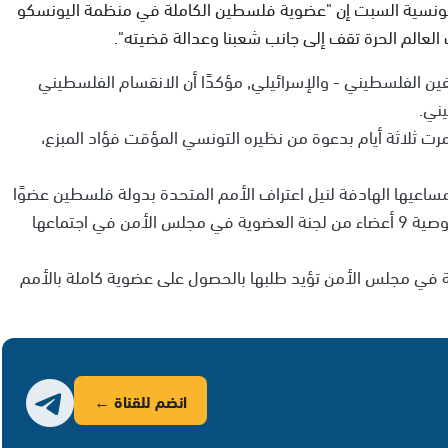
التونسية السبت إن "عضوية فلسطين الكاملة في منظمة اليونسكو
لعالم الحرة تقف إلى جانب شعبنا وعدالة قضيته".
وقفين الفلسطيني - والإسرائيلي, مؤكدًا أن الانقسام الفلسطيني
ني.
رت ثلاثة أيام بدعوة من نظيره التونسي المؤقت فؤاد المبزع،
اعيها الهادفة لنيل اعتراف الأمم المتحدة بدولة فلسطين عضوًا
كامل العضوية فيها، رغم عدم تمكننا من الحصول على توصية 9 أعضاء من لجنة العضوية في مجلس الأمن في اجتماعها
في مجلس الأمن تؤيد طلبها بالحصول على عضوية كاملة بالأمم
انضم للقناة ←