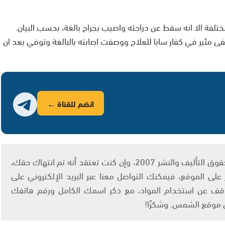
تلفة الا انه سقط عن دراجته واصيب بجراح بالغة، بحسب البيان.
غ من العمر 15 عاماً الى مستشفى مئير في كفار سابا للعلاج ووصفت اصابته بالبالغة وتوفي بعد ان
انضم للقناة ←
يتم الاستخدام المواد وفقًا للمادة 27 أ من قانون حقوق التأليف والنشر 2007، وإن كنت تعتقد أنه تم انتهاك حقك،
لى الموقع، فيمكنك التواصل معنا عبر البريد الإلكتروني على
info@ashams.c والطلب بالتوقف عن استخدام المواد، مع ذكر اسمك الكامل ورقم هاتفك
ى موقع الشمس. وشكرًا!