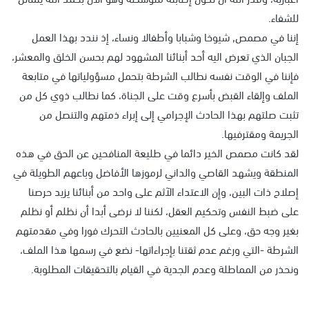
للشفاء.
إننا في مصمص, شيوخا وشبابا وأطفالا ونساء، إذ نندد بهذا العمل
الجبان الذي تعرض اليه أحد أبنائنا المشهود لهم بحسن الخلق والمعشر،
فإننا في الوقت نفسه نطالب الشرطة بتحمل مسؤولياتها في متابعة
الملف وإلقاء القبض بأسرع وقت على الجناة، كما نطالب ذوي كل من
تثبت صلتهم بهذا الحادث الإجرامي إلى إبراء ذمتهم والتنصل من
الجريمة ومقترفيها.
لقد كانت مصمص الخير دائما في طليعة المنافحين عن الحق في هذه
المنطقة ويشهد القاصي والداني لرموزها الأفاضل وباعهم الطويلة في
إصلاح ذات البين، وإن الاعتداء الآثم على واحد من أبنائنا يزيد حرصنا
على ضبط النفس وتحكيم العقل، لكننا لا نرضى أبدا أن نظلم أو نظلم
بغير وجه حق، وعلى كل المعنيين بالحادث التحرك فورا وفي مقدمتهم
الشرطة -التي ورغم عدم ثقتنا بإجراءاتها- نضع في رسمها هذا الملف،
ونحذر من المماطلة وعدم الجدية في القيام بالتحقيقات المطلوبة.