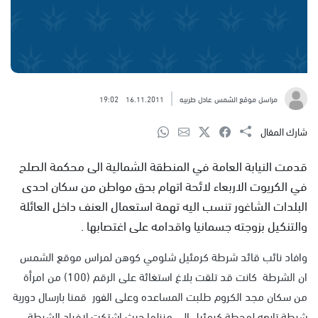
مراسل موقع الشمس عادل طربيه
16.11.2011
19:02
شارك المقال
قدمت النيابة العامة في المنطقة الشمالية الى محكمة الصلح
في الكريوت الاربعاء لائحة اتهام بحق مواطن من سكان احدى
البلدات الشاغور تنسب اليه تهمة استعمال العنف داخل العائلة
والتنكيل بزوجته جسمانيا واقدامه على اغتصابها .
وافاد نائب قائد شرطة كرمئيل شلومي كوهن لمراس موقع الشمس
ان الشرطة كانت قد تلقت بلاغ استغائة على الرقم (100) من امرأة
من سكان مجد الكروم طلبت المساعده وعلى الفور قمنا بارسال دورية
شرطة تابعه لمحطة كرمئيل الى منزلها حيث اشتكت لافراد الشرطة