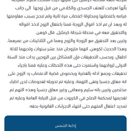
بأنها تعرضت للعنف الجسدي والكلامي من قبل زوجها الى جانب
قيامه باغتصابها ومحاولة اغتصاب مرة ثانية ولم تنجح بسبب مقاومتها
له وبعد ان تم اخذ اقوال الزوجة قمنا باعتقال الزوج لاخذ اقواله
والتحقيق معه في محطة شرطة كرمئيل، قال كوهن.
وتبين بعد التحقيق مع الزوجة والزوج وهما في الثلاثينات من عمرهما،
وهذا الحديث لكوهن، انهما متزوجان منذ عشر سنوات ولديهما ثلاثة
اطفال، وبحسب التحقيقات فإن المشاكل بين الزوجين بدات منذ السنة
الاولى لزواجهما واستمرت حتى هذه اللحظات وعليه قمنا باجراء
تحقيقات وجمع ادله بالقضية وبخصوص قضية الاعتصاب رد الزوج على
انه معاق جنسيا ونفى التهمة، وعليه تم تحويله لفحوصات لدى اطباء
مختصين وتبين بانه سليم ومعافى وغير معاق جنسيا وهذه التهم تم
تقديمها لمحكمة الصلح في الكريوت من قبل النيابة العامة وعليه تم
تمديد اعتقال المتهم حتى انتهاء الاجراءات القانونية بحقه.
إذاعة الشمس