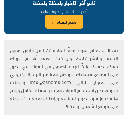
تابع آخر الأخبار بلحظة بلحظة
أخبار عاجلة · تقارير حصرية · مباشر
انضم للقناة ←
يتم الاستخدام المواد وفقًا للمادة 27 أ من قانون حقوق
التأليف والنشر 2007، وإن كنت تعتقد أنه تم انتهاك
حقك، بصفتك مالكًا لهذه الحقوق في المواد التي تظهر
على الموقع، فيمكنك التواصل معنا عبر البريد الإلكتروني
على العنوان التالي: info@ashams.com والطلب
بالتوقف عن استخدام المواد، مع ذكر اسمك الكامل ورقم
هاتفك وإرفاق تصوير للشاشة ورابط للصفحة ذات الصلة
على موقع الشمس. وشكرًا!