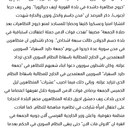
"خروج مظاهرة حاشدة في بلدة القورية (ريف ديرالزور)". وفي ريف درعا
(جنوب)، ذكر المرصد ان "مدن جاسم وانخل ونوى والحارة شهدت
انتشارا امنيا وعسكريا كثيفا وحصارا للمساجد لمنع خروج التظاهرات بعد
صلاة الجمعة" مضيفا "نفذت قوات الامن حملة اعتقالات استباقية في
بلدة حسم الجولان طالت سبعة اشخاص". وذكر ناشطون ان متظاهرين
في مدن سورية عدة خرجوا في يوم "جمعة طرد السفراء" السوريين
المعتمدين في الخارج للمطالبة باسقاط النظام السوري الذي تزداد
عزلته. وكان ناشطون سوريون دعوا ابناء شعبهم للتظاهر في "جمعة
طرد السفراء" السوريين المعتمدين في الخارج للمطالبة باسقاط النظام
الذي تتزايد عزلته. وياتي ذلك فيما اصيب "عشرات" المتظاهرين ليل
الخميس الجمعة برصاص قوات الامن السورية خلال تفريقها اعتصاما في
احدى بلدات ريف دمشق احرق خلاله المتظاهرون مخفر البلدة احتجاجا
على اعتقال امرأة شاركت في تظاهرة مناهضة للنظام، كما افادت
منظمة حقوقية. واعلن وزير الخارجية الفرنسي آلان جوبيه الجمعة في
انقرة ان "الاوان فات الان" حتى يبقى النظام السوري في الحكم بعدما