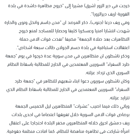
خرجت في دير الزور (شرق) مشيرا إلى "خروج مظاهرة حاشدة في بلدة
القورية (ريف ديرالزور)".
وفي ريف درعا (جنوب)، ذكر المرصد ان "مدن جاسم وانخل ونوى والحارة
شهدت انتشارا امنيا وعسكريا كثيفا وحصارا للمساجد لمنع خروج
التظاهرات بعد صلاة الجمعة" مضيفا "نفذت قوات الامن حملة
اعتقالات استباقية في بلدة حسم الجولان طالت سبعة اشخاص".
وذكر ناشطون ان متظاهرين في مدن سورية عدة خرجوا في يوم "جمعة
طرد السفراء" السوريين المعتمدين في الخارج للمطالبة باسقاط النظام
السوري الذي تزداد عزلته.
وكان ناشطون سوريون دعوا ابناء شعبهم للتظاهر في "جمعة طرد
السفراء" السوريين المعتمدين في الخارج للمطالبة باسقاط النظام الذي
تتزايد عزلته.
وياتي ذلك فيما اصيب "عشرات" المتظاهرين ليل الخميس الجمعة
برصاص قوات الامن السورية خلال تفريقها اعتصاما في احدى بلدات
ريف دمشق احرق خلاله المتظاهرون مخفر البلدة احتجاجا على اعتقال
امرأة شاركت في تظاهرة مناهضة للنظام، كما افادت منظمة حقوقية.