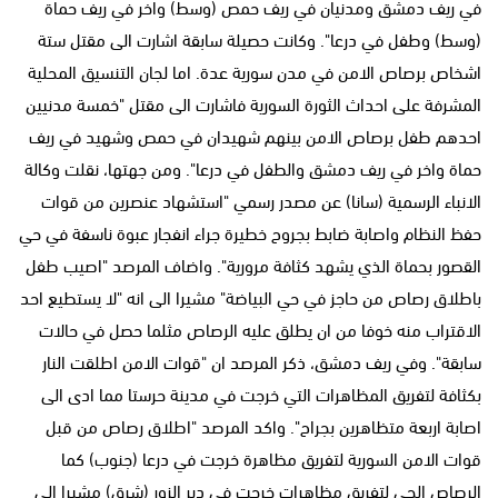
في ريف دمشق ومدنيان في ريف حمص (وسط) واخر في ريف حماة
(وسط) وطفل في درعا". وكانت حصيلة سابقة اشارت الى مقتل ستة
اشخاص برصاص الامن في مدن سورية عدة. اما لجان التنسيق المحلية
المشرفة على احداث الثورة السورية فاشارت الى مقتل "خمسة مدنيين
احدهم طفل برصاص الامن بينهم شهيدان في حمص وشهيد في ريف
حماة واخر في ريف دمشق والطفل في درعا". ومن جهتها، نقلت وكالة
الانباء الرسمية (سانا) عن مصدر رسمي "استشهاد عنصرين من قوات
حفظ النظام واصابة ضابط بجروح خطيرة جراء انفجار عبوة ناسفة في حي
القصور بحماة الذي يشهد كثافة مرورية". واضاف المرصد "اصيب طفل
باطلاق رصاص من حاجز في حي البياضة" مشيرا الى انه "لا يستطيع احد
الاقتراب منه خوفا من ان يطلق عليه الرصاص مثلما حصل في حالات
سابقة". وفي ريف دمشق، ذكر المرصد ان "قوات الامن اطلقت النار
بكثافة لتفريق المظاهرات التي خرجت في مدينة حرستا مما ادى الى
اصابة اربعة متظاهرين بجراح". واكد المرصد "اطلاق رصاص من قبل
قوات الامن السورية لتفريق مظاهرة خرجت في درعا (جنوب) كما
الرصاص الحي لتفريق مظاهرات خرجت في دير الزور (شرق) مشيرا إلى