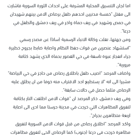
اما لجان التنسيق المحلية المشرفة على احداث الثورة السورية فاشارت
الى مقتل "خمسة مدنيين احدهم طفل برصاص الامن بينهم شهيدان
في حمص وشهيد في ريف حماة واخر في ريف دمشق والطفل في
درعا".
ومن جهتها، نقلت وكالة الانباء الرسمية (سانا) عن مصدر رسمي
"استشهاد عنصرين من قوات حفظ النظام واصابة ضابط بجروح خطيرة
جراء انفجار عبوة ناسفة في حي القصور بحماة الذي يشهد كثافة
مرورية".
واضاف المرصد "اصيب طفل باطلاق رصاص من حاجز في حي البياضة"
مشيرا الى انه "لا يستطيع احد الاقتراب منه خوفا من ان يطلق عليه
الرصاص مثلما حصل في حالات سابقة".
وفي ريف دمشق، ذكر المرصد ان "قوات الامن اطلقت النار بكثافة
لتفريق المظاهرات التي خرجت في مدينة حرستا مما ادى الى اصابة
اربعة متظاهرين بجراح".
واكد المرصد "اطلاق رصاص من قبل قوات الامن السورية لتفريق
مظاهرة خرجت في درعا (جنوب) كما الرصاص الحي لتفريق مظاهرات