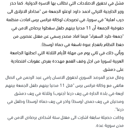
فشل في تحقيق الاصلاحات التي تطالب بها الاسرة الدولية. كما حذر
وزير الخارجية التركي احمد داود اوغلو الجمعة من "مخاطر الانزلاق الى
حرب اهلية" في سوريا، في تصريحات لوكالة فرانس برس.افادت منظمة
حقوقية الجمعة أن 11 مدنيا بينهم طفل سقطوا برصاص الامن في
"جمعة طرد السفراء" فيما افاد مصدر رسمي عن مقتل عنصرين من
حفظ النظام بانفجار عبوة ناسفة في حماة (وسط).
ويأتي ذلك في ثاني يوم من مهلة الأيام الثلاثة التي اعطتها الجامعة
العربية لسوريا من اجل وقف القمع مهددة بفرض عقوبات اقتصادية
على دمشق.
وقال مدير المرصد السوري لحقوق الانسان رامي عبد الرحمن في اتصال
هاتفي مع وكالة فرانس برس "قتل 11 مدنيا بينهم طفل الجمعة بينهم
اربعة في بلدة الحارة في ريف درعا (جنوب) وثلاثة في ريف دمشق
ومدنيان في ريف حمص (وسط) واخر في ريف حماة (وسط) وطفل في
درعا".
وكانت حصيلة سابقة اشارت الى مقتل ستة اشخاص برصاص الامن في
مدن سورية عدة.