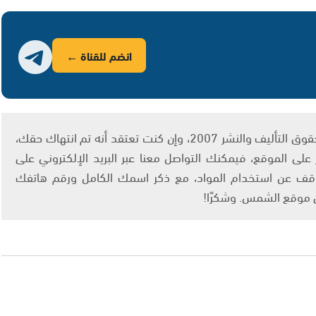
انضم للقناة ←
يتم الاستخدام المواد وفقًا للمادة 27 أ من قانون حقوق التأليف والنشر 2007، وإن كنت تعتقد أنه تم انتهاك حقك،
لى الموقع، فيمكنك التواصل معنا عبر البريد الإلكتروني على
info@ashams.c والطلب بالتوقف عن استخدام المواد، مع ذكر اسمك الكامل ورقم هاتفك
ى موقع الشمس. وشكرًا!