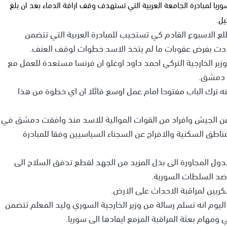
وريا لمبادرة الجامعة العربية التي تستهدف وقف اراقة الدماء بعد ان بلغ
ع الاسبوع القادم كي تستجيب للمبادرة العربية التي تتضمن
دت بفرض عقوبات ما لم يتخذ الاسد خطوات لوقف العنف.
 الخارجية التركي احمد داود اوغلو ان فرنسا مستعدة للعمل مع
ى دمشق.
ه ترك الباب مفتوحا امام عمل اوسع قائلا ان اي خطوة من هذا
ن الجيش وافراد من القوات الموالية للاسد منذ وافقت دمشق في
ناطق السكنية والافراج عن السجناء السياسيين وفقا للمبادرة
 الدول المجاورة الى بذل المزيد من الجهد لقطع تدفق السلاح الى
ة ضد السلطات السورية.
ريين لمراقبة الاحداث على الارض.
 اليوم انه تسلم رسالة من وزير الخارجية السوري وليد المعلم تتضمن
مهام بعثة المراقبة المزمع ايفادها الى سوريا.