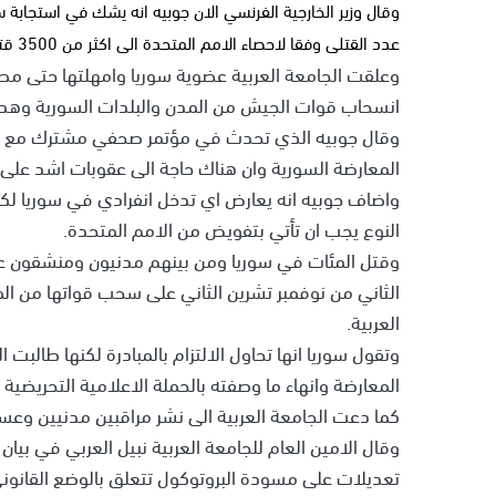
وقال وزير الخارجية الفرنسي الان جوبيه انه يشك في استجابة س
عدد القتلى وفقا لاحصاء الامم المتحدة الى اكثر من 3500 قتيل.
وعلقت الجامعة العربية عضوية سوريا وامهلتها حتى مطل
انسحاب قوات الجيش من المدن والبلدات السورية وهد
وقال جوبيه الذي تحدث في مؤتمر صحفي مشترك مع وزير
المعارضة السورية وان هناك حاجة الى عقوبات اشد عل
واضاف جوبيه انه يعارض اي تدخل انفرادي في سوريا لكن
النوع يجب ان تأتي بتفويض من الامم المتحدة.
وقتل المئات في سوريا ومن بينهم مدنيون ومنشقون ع
الثاني من نوفمبر تشرين الثاني على سحب قواتها من الم
العربية.
وتقول سوريا انها تحاول الالتزام بالمبادرة لكنها طالبت
المعارضة وانهاء ما وصفته بالحملة الاعلامية التحريضي
كما دعت الجامعة العربية الى نشر مراقبين مدنيين وعسك
وقال الامين العام للجامعة العربية نبيل العربي في بيان
تعديلات على مسودة البروتوكول تتعلق بالوضع القانوني و