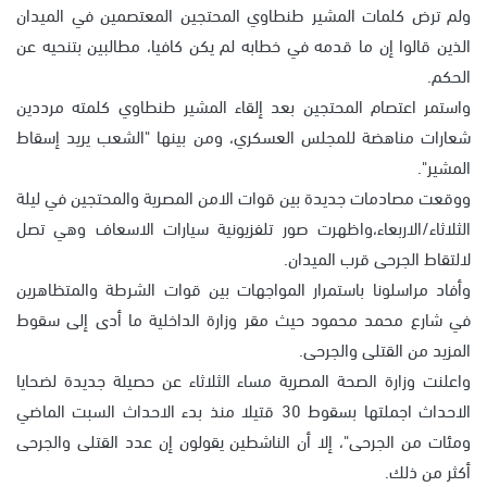
ولم ترض كلمات المشير طنطاوي المحتجين المعتصمين في الميدان
الذين قالوا إن ما قدمه في خطابه لم يكن كافيا، مطالبين بتنحيه عن
الحكم.
واستمر اعتصام المحتجين بعد إلقاء المشير طنطاوي كلمته مرددين
شعارات مناهضة للمجلس العسكري، ومن بينها "الشعب يريد إسقاط
المشير".
ووقعت مصادمات جديدة بين قوات الامن المصرية والمحتجين في ليلة
الثلاثاء/الاربعاء،واظهرت صور تلفزيونية سيارات الاسعاف وهي تصل
لالتقاط الجرحى قرب الميدان.
وأفاد مراسلونا باستمرار المواجهات بين قوات الشرطة والمتظاهرين
في شارع محمد محمود حيث مقر وزارة الداخلية ما أدى إلى سقوط
المزيد من القتلى والجرحى.
واعلنت وزارة الصحة المصرية مساء الثلاثاء عن حصيلة جديدة لضحايا
الاحداث اجملتها بسقوط 30 قتيلا منذ بدء الاحداث السبت الماضي
ومئات من الجرحى"، إلا أن الناشطين يقولون إن عدد القتلى والجرحى
أكثر من ذلك.