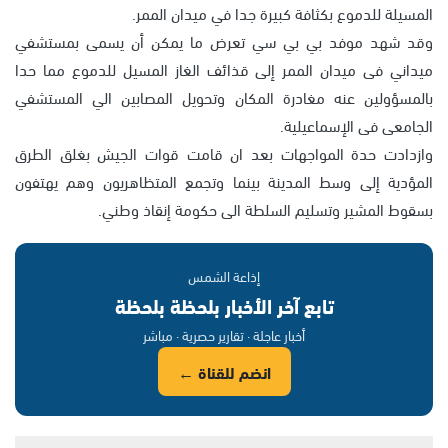
المسيلة للدموع بكثافة كبيرة جدا في ميدان الممر.
وقد شهد موفد بي بي سي تعرض ما يمكن أن يسمى بمستشفي
ميداني فى ميدان الممر إلى قذائف الغاز المسيل للدموع مما حدا
بالمسؤولين عنه مغادرة المكان وتحويل المصابين الي المستشفي
الجامعى فى الإسماعيلية.
وازدادت حدة المواجهات بعد ان قامت قوات الجيش بغلق الطرق
المؤدية إلى وسط المدينة بينما وتجمع المتظاهريون وهم يهتفون
بسقوط المشير وتسليم السلطة الى حكومة إنقاذ وطني.
إذاعة الشمس
تابع آخر الأخبار بلحظة بلحظة
أخبار عاجلة · تقارير حصرية · مباشر
انضم للقناة ←