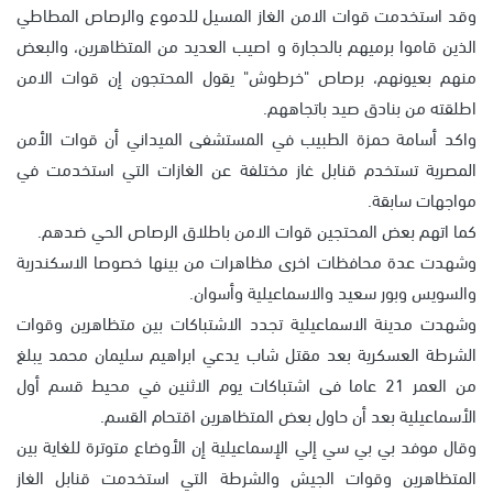
وقد استخدمت قوات الامن الغاز المسيل للدموع والرصاص المطاطي
الذين قاموا برميهم بالحجارة و اصيب العديد من المتظاهرين، والبعض
منهم بعيونهم، برصاص "خرطوش" يقول المحتجون إن قوات الامن
اطلقته من بنادق صيد باتجاههم.
واكد أسامة حمزة الطبيب في المستشفى الميداني أن قوات الأمن
المصرية تستخدم قنابل غاز مختلفة عن الغازات التي استخدمت في
مواجهات سابقة.
كما اتهم بعض المحتجين قوات الامن باطلاق الرصاص الحي ضدهم.
وشهدت عدة محافظات اخرى مظاهرات من بينها خصوصا الاسكندرية
والسويس وبور سعيد والاسماعيلية وأسوان.
وشهدت مدينة الاسماعيلية تجدد الاشتباكات بين متظاهرين وقوات
الشرطة العسكرية بعد مقتل شاب يدعي ابراهيم سليمان محمد يبلغ
من العمر 21 عاما فى اشتباكات يوم الاثنين في محيط قسم أول
الأسماعيلية بعد أن حاول بعض المتظاهرين اقتحام القسم.
وقال موفد بي بي سي إلي الإسماعيلية إن الأوضاع متوترة للغاية بين
المتظاهرين وقوات الجيش والشرطة التي استخدمت قنابل الغاز