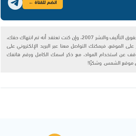
انضم للقناة ←
يتم الاستخدام المواد وفقًا للمادة 27 أ من قانون حقوق التأليف والنشر 2007، وإن كنت تعتقد أنه تم انتهاك حقك،
لى الموقع، فيمكنك التواصل معنا عبر البريد الإلكتروني على
info@ashams.c والطلب بالتوقف عن استخدام المواد، مع ذكر اسمك الكامل ورقم هاتفك
ى موقع الشمس. وشكرًا!