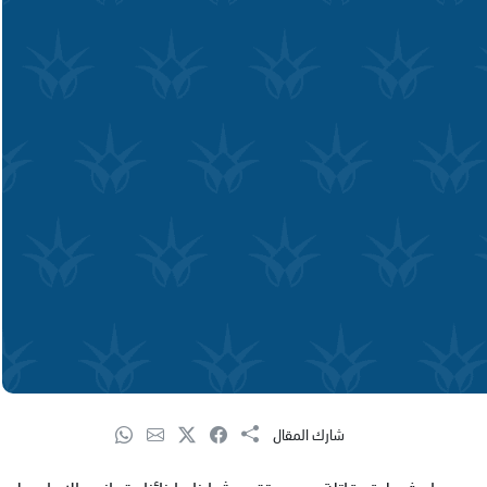
شارك المقال
ن حوادث طرق قاتلة وعدم تقيد شبابنا وابنائنا بقوانين الامان على