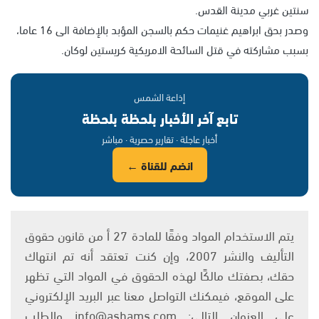
سنتين غربي مدينة القدس.
وصدر بحق ابراهيم غنيمات حكم بالسجن المؤبد بالإضافة الى 16 عاما،
بسبب مشاركته في قتل السائحة الامريكية كريستين لوكان.
إذاعة الشمس
تابع آخر الأخبار بلحظة بلحظة
أخبار عاجلة · تقارير حصرية · مباشر
انضم للقناة ←
يتم الاستخدام المواد وفقًا للمادة 27 أ من قانون حقوق
التأليف والنشر 2007، وإن كنت تعتقد أنه تم انتهاك
حقك، بصفتك مالكًا لهذه الحقوق في المواد التي تظهر
على الموقع، فيمكنك التواصل معنا عبر البريد الإلكتروني
على العنوان التالي: info@ashams.com والطلب