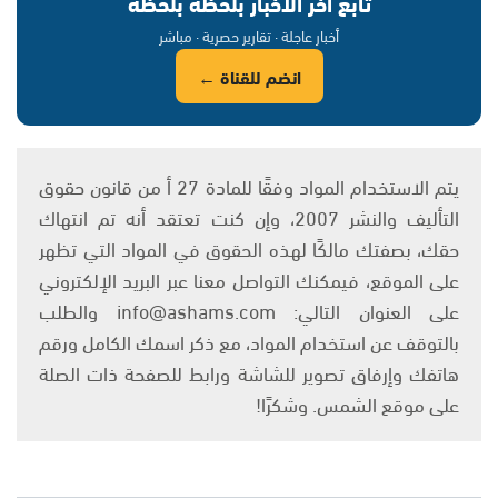
تابع آخر الأخبار بلحظة بلحظة
أخبار عاجلة · تقارير حصرية · مباشر
انضم للقناة ←
يتم الاستخدام المواد وفقًا للمادة 27 أ من قانون حقوق
التأليف والنشر 2007، وإن كنت تعتقد أنه تم انتهاك
حقك، بصفتك مالكًا لهذه الحقوق في المواد التي تظهر
على الموقع، فيمكنك التواصل معنا عبر البريد الإلكتروني
على العنوان التالي: info@ashams.com والطلب
بالتوقف عن استخدام المواد، مع ذكر اسمك الكامل ورقم
هاتفك وإرفاق تصوير للشاشة ورابط للصفحة ذات الصلة
على موقع الشمس. وشكرًا!