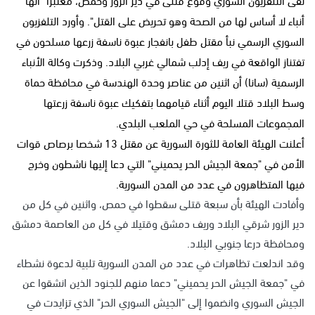
أنباء لا أساس لها من الصحة وهو تحريض على القتل". وأورد التلفزيون
السوري الرسمي نبأ مقتل طفل بانفجار عبوة ناسفة زرعها مسلحون في
تفتناز الواقعة في ريف إدلب شمالي غربي البلاد. وذكرت وكالة الأنباء
الرسمية (سانا) أن اثنين من عناصر وحدة الهندسة في محافظة حماة
وسط البلاد قتلا اليوم أثناء قيامهما بتفكيك عبوة ناسفة زرعتها
المجموعات المسلحة في حي الملعب البلدي.
أعلنت الهيئة العامة للثورة السورية عن مقتل 13 شخصا برصاص قوات
الأمن في "جمعة الجيش الحر يحميني" التي دعا إليها ناشطون وخرج
فيها المتظاهرون في عدد من المدن السورية.
وأفادت الهيئة بأن سبعة قتلى سقطوا في حمص، واثنين في كل من
دير الزور شرقي البلاد وريف دمشق وقتيلا في كل من العاصمة دمشق
ومحافظة درعا جنوبي البلاد.
وقد اندلعت تظاهرات في عدد من المدن السورية تلبية لدعوة نشطاء
في "جمعة الجيش الحر يحميني" دعما منهم للجنود الذين انشقوا عن
الجيش السوري وانضموا إلى "الجيش السوري الحر" الذي تزايدت في