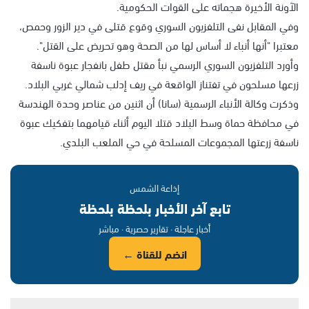
الآونة الأخيرة هجماته على القوات الحكومية.
وفي المقابل نفى التلفزيون السوري وقوع قتلى في دير الزور وحمص،
معتبرا "أنها أنباء لا أساس لها من الصحة وهو تحريض على القتل".
وأورد التلفزيون السوري الرسمي نبأ مقتل طفل بانفجار عبوة ناسفة
زرعها مسلحون في تفتناز الواقعة في ريف إدلب شمالي غربي البلاد.
وذكرت وكالة الأنباء الرسمية (سانا) أن اثنين من عناصر وحدة الهندسة
في محافظة حماة وسط البلاد قتلا اليوم أثناء قيامهما بتفكيك عبوة
ناسفة زرعتها المجموعات المسلحة في حي الملعب البلدي.
إذاعة الشمس
تابع آخر الأخبار بلحظة بلحظة
أخبار عاجلة · تقارير حصرية · مباشر
انضم للقناة ←