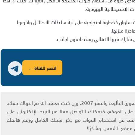
ت الاستيطانية اليهودية.
 سلوان كخطوة احتجاجية على نية سلطات الاحتلال واذرعها
درة منزلها.
ل شارك فيها الاهالي ومتضامنون اجانب.
انضم للقناة ←
يتم الاستخدام المواد وفقًا للمادة 27 أ من قانون حقوق التأليف والنشر 2007، وإن كنت تعتقد أنه تم انتهاك حقك،
لى الموقع، فيمكنك التواصل معنا عبر البريد الإلكتروني على
info@ashams.c والطلب بالتوقف عن استخدام المواد، مع ذكر اسمك الكامل ورقم هاتفك
ى موقع الشمس. وشكرًا!