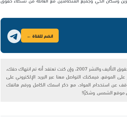
سمرين وسكان الحي وجميع المتضامنين مع العائلة من نشطاء حقوق
انضم للقناة ←
يتم الاستخدام المواد وفقًا للمادة 27 أ من قانون حقوق التأليف والنشر 2007، وإن كنت تعتقد أنه تم انتهاك حقك،
لى الموقع، فيمكنك التواصل معنا عبر البريد الإلكتروني على
info@ashams.c والطلب بالتوقف عن استخدام المواد، مع ذكر اسمك الكامل ورقم هاتفك
ى موقع الشمس. وشكرًا!