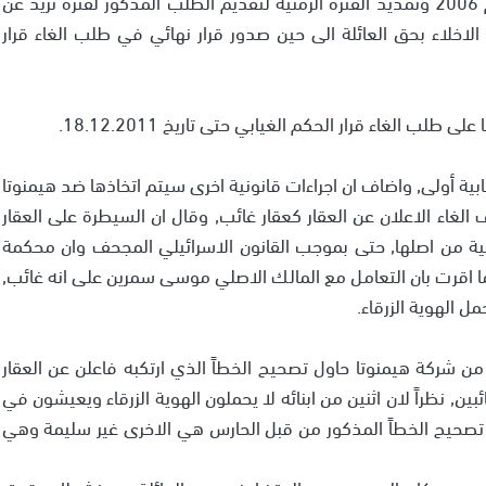
الغيابي الذي كان قد صدر بحق عائلة سمرين في العام 2006 وتمديد الفترة الزمنية لتقديم الطلب المذكور لفترة تزيد عن
الاخلاء بحق العائلة الى حين صدور قرار نهائي في طلب الغاء قرار
 الغاء قرار الحكم الغيابي حتى تاريخ 18.12.2011.
ة أولى, واضاف ان اجراءات قانونية اخرى سيتم اتخاذها ضد هيمنوتا
غاء الاعلان عن العقار كعقار غائب, وقال ان السيطرة على العقار
نية من اصلها, حتى بموجب القانون الاسرائيلي المجحف وان محكمة
 اقرت بان التعامل مع المالك الاصلي موسى سمرين على انه غائب,
 الهوية الزرقاء.
 شركة هيمنوتا حاول تصحيح الخطاً الذي ارتكبه فاعلن عن العقار
بين, نظراً لان اثنين من ابنائه لا يحملون الهوية الزرقاء ويعيشون في
 تصحيح الخطاً المذكور من قبل الحارس هي الاخرى غير سليمة وهي