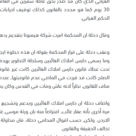
30 يوم كما هو محدد بالقانون كذلك توقيف اجراءات 
الحكم الغيابي.
وقال دحلة ان المحكمة امرت شركة هيمنوتا بتقديم ردها على طلب
وعقب دحلة على قرار المحكمة بقوله ان هذه خطوة ايجابي
وما يسمى حارس املاك الغائبين وسلطة التطوير بهدف ال
تحت غطاء قانون حارس املاك الغائبين كانت غير قانو
الصلح كانت قد قررت في الماضي عدم قانونيتها, عندما
مناف للقانون, نظراً لانه عاش ومات في القدس وكان يحمل
واضاف دحلة ان حارس املاك الغائبين وبدعم وتشجيع من
مرة أخرى بأنه عقار غائب, افتراضاً منه بان ورثة موسى غائ
الاردن. ولكن, حسب اقوال المحامي دحلة, فان محاولة
تخالف الحقيقة والقانون.