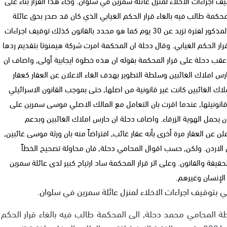
جراءات الاخلاء لمنزل عائلة سمرين في سلوان. وجاء هذا القرار بناءً على
كمة طالب فيه بالغاء قرار الحكم الغيابي الذي كان قد صدر بحق عائلة
سمرين في العام 2006 وتمديد الفترة الزمنية لتقديم الطلب المذكور لفترة تزيد عن 30 يوم كما هو محدد بالقانون كذلك توقيف اجراءات
رار الحكم الغيابي. وقال دحلة ان المحكمة امرت شركة هيمنوتا بتقديم ردها
لب الغاء قرار الحكم الغيابي حتى تاريخ 18.12.2011. وعقب دحلة على قرار المحكمة بقوله ان هذه خطوة ايجابية أولى, واضاف ان
س املاك الغائبين وسلطة التطوير بهدف الغاء الاعلان عن العقار كعقار
ك الغائبين كانت غير قانونية من اصلها, حتى بموجب القانون الاسرائيلي
ونيتها, عندما اقرت بان التعامل مع المالك الاصلي موسى سمرين على
 يحمل الهوية الزرقاء. واضاف دحلة ان حارس املاك الغائبين وبدعم
 عن العقار مرة أخرى بأنه عقار غائب, افتراضاً منه بان ورثة موسى غائبين,
 في الاردن. ولكن, حسب اقوال المحامي دحلة, فان محاولة تصحيح الخطاً
قة والقانون. وعلى اثر قرار المحكمة ساد ارتياح كبير لدى عائلة سمرين
لإنسان وغيرهم.
توقيف اجراءات الاخلاء لمنزل عائلة سمرين في سلوان.
سطة المحامي محمد دحلة, الى المحكمة طالب فيه بالغاء قرار الحكم