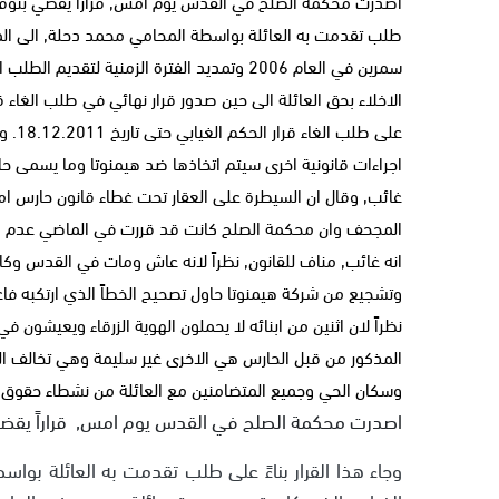
اصدرت محكمة الصلح في القدس يوم امس, قراراً يقضي بتوقيف ا
طلب تقدمت به العائلة بواسطة المحامي محمد دحلة, الى المح
الاخلاء بحق العائلة الى حين صدور قرار نهائي في طلب الغاء ق
على ط
اجراءات قانونية اخرى سيتم اتخاذها ضد هيمنوتا وما يسمى حار
غائب, وقال ان السيطرة على العقار تحت غطاء قانون حارس املا
المجحف وان محكمة الصلح كانت قد قررت في الماضي عدم قان
انه غائب, مناف للقانون, نظراً لانه عاش ومات في القدس وكان
وتشجيع من شركة هيمنوتا حاول تصحيح الخطاً الذي ارتكبه فاعلن
نظراً لان اثنين من ابنائه لا يحملون الهوية الزرقاء ويعيشون
المذكور من قبل الحارس هي الاخرى غير سليمة وهي تخالف الحقي
وسكان الحي وجميع المتضامنين مع العائلة من نشطاء حقوق ا
اصدرت محكمة الصلح في القدس يوم امس, قراراً يقضي ب
وجاء هذا القرار بناءً على طلب تقدمت به العائلة بوا