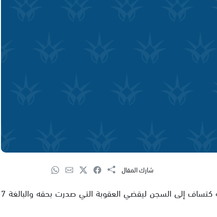
شارك المقال
يصل صباح الاربعاء رئيس دولة اسرائيل السابق موشيه كتساف إلى السجن ليقضي العقوبة التي صدرت بحقه والبالغة 7