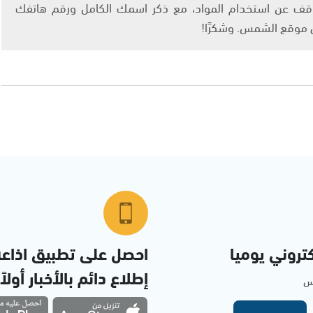
info@ashams.c والطلب بالتوقف عن استخدام المواد، مع ذكر اسمك الكامل ورقم هاتفك
ى موقع الشمس. وشكرًا!
تروني يوميا
احصل على تطبيق اذاع
إطلاع دائم بالأخبار أولاً
مس