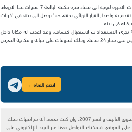
وبحسب مصادر اسرائيلية فأن كتساف يجري الاستعدادات الاخيرة لتوجه الى قضاء فترة حكمه البالغة 7 سنوات غدا الاربعاء،
قدم به واصدار القرار النهائي بحقه، حيث وصل الى بيته في "كريات
رة له في بيته.
 تجري الاستعدادات لاستقبال كتساف، وقد اعدت له مكانا داخل
السجن حيث سيبقى احد السجانين مرافقا له داخل السجن على مدار 24 ساعة، وذلك لتخوفات على حياته وامكانية التعرض
انضم للقناة ←
يتم الاستخدام المواد وفقًا للمادة 27 أ من قانون حقوق التأليف والنشر 2007، وإن كنت تعتقد أنه تم انتهاك حقك،
لى الموقع، فيمكنك التواصل معنا عبر البريد الإلكتروني على