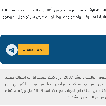
لحركة الزائدة وبحضور مشجع من أهالي الطلاب. عقدت يوم الثلاثاء
ئية النفسية سهاد عواودة. وخلالها تم عرض شرائح حول الموضوع.
انضم للقناة ←
يتم الاستخدام المواد وفقًا للمادة 27 أ من قانون حقوق التأليف والنشر 2007، وإن كنت تعتقد أنه تم انتهاك حقك،
لى الموقع، فيمكنك التواصل معنا عبر البريد الإلكتروني على
info@ashams.c والطلب بالتوقف عن استخدام المواد، مع ذكر اسمك الكامل ورقم هاتفك
ى موقع الشمس. وشكرًا!