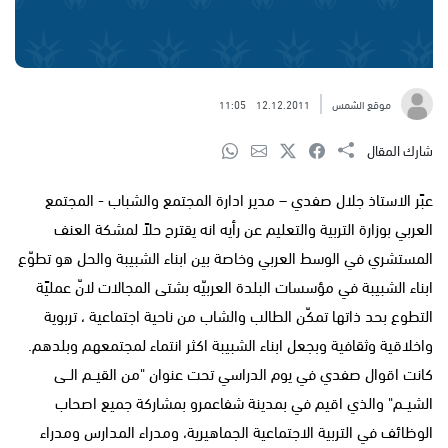
موقع الشمس
12.12.2011
11:05
شارك المقال
عبًر الاستاذ جلال صفدي – مدير ادارة المجتمع والشباب - المجتمع
العربي بوزارة التربية والتعليم عن رأيه انه يقترح حلاً لمشكة العنف
المستشري في الوسط العربي وخاصة بين ابناء الشبيبة والحل هو تطوّع
ابناء الشبيبة في مؤسسات البلدة العربيّه بشتى المجالات لانّ عمليًة
التطوع بحد ذاتها تمكّن الطالب والشاب من ناحية اجتماعية ، تربوية
واخلاقية وثقافية وبجعل ابناء الشبيبة اكثر انتماء لمجتمعهم وبلدهم.
كانت اقوال صفدي في يوم الدراسي تحت عنوان "من القيــم الــى
الشيــم" والذي اقيم في بمدينة شفاعمرو بمشاركة جميع اصحاب
الوظائف في التربية الاجتماعية الجماهيرية، ومدراء المدارس ومدراء