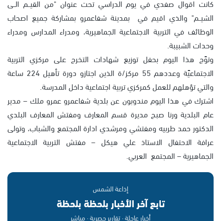
كانت اقوال صفدي في يوم الدراسي تحت عنوان "من القيــم الــى
الشيــم" والذي اقيم في بمدينة شفاعمرو بمشاركة جميع اصحاب
الوظائف في التربية الاجتماعية الجماهيرية، ومدراء المدارس ومدراء
وحدات الشبيبة.
وتوًج هذا اليوم بحفل توزيع شهادات التخرج على مركزي التربية
الاجتماعيًة وعددهم 55 مركز/ة الذين اجتازو دورة تأهيل 224 ساعة
والتي تؤهلهم للعمل كمركزي تربية اجتماعية داخل المدرسة.
اشترك في هذا اليوم مندوبون عن بلدية شفاعمرو عمرو ملك – مدير
عام البلدية ورنا صبح مديرة قسم المعارف ومفتش المعارف البلدي
الدكتور حمد طربيه ومفتشي ومرشدي ادارة المجتمع والشباب، وتولى
عرافة الاحتفال الاستاذ علي هيكل – مفتش التربية الاجتماعية
الجماهيرية – المجتمع العربي.
إذاعة الشمس
تابع آخر الأخبار بلحظة بلحظة
أخبار عاجلة · تقارير حصرية · مباشر