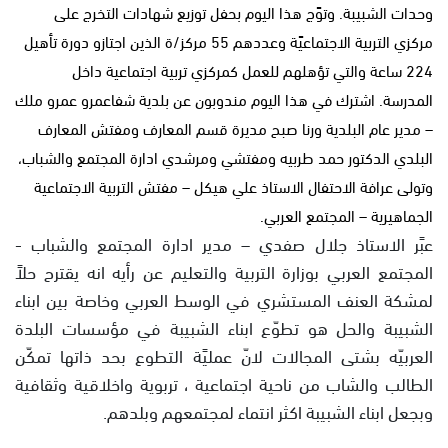
وحدات الشبيبة. وتوًج هذا اليوم بحفل توزيع شهادات التخرج على
مركزي التربية الاجتماعيًة وعددهم 55 مركز/ة الذين اجتازو دورة تأهيل
224 ساعة والتي تؤهلهم للعمل كمركزي تربية اجتماعية داخل
المدرسة. اشترك في هذا اليوم مندوبون عن بلدية شفاعمرو عمرو ملك
– مدير عام البلدية ورنا صبح مديرة قسم المعارف ومفتش المعارف
البلدي الدكتور حمد طربيه ومفتشي ومرشدي ادارة المجتمع والشباب،
وتولى عرافة الاحتفال الاستاذ علي هيكل – مفتش التربية الاجتماعية
الجماهيرية – المجتمع العربي.
عبًر الاستاذ جلال صفدي – مدير ادارة المجتمع والشباب -
المجتمع العربي بوزارة التربية والتعليم عن رأيه انه يقترح حلاً
لمشكة العنف المستشري في الوسط العربي وخاصة بين ابناء
الشبيبة والحل هو تطوّع ابناء الشبيبة في مؤسسات البلدة
العربيّه بشتى المجالات لانّ عمليًة التطوع بحد ذاتها تمكّن
الطالب والشاب من ناحية اجتماعية ، تربوية واخلاقية وثقافية
وبجعل ابناء الشبيبة اكثر انتماء لمجتمعهم وبلدهم.