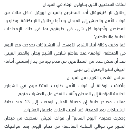
لمئات المحتجين الذين يحاولون البقاء في الميدان.
إطلاق نار كثيفوقال أحد المحتجين بالميدان لرويترز: "دخل مئات من
قوات الأمن والجيش إلى الميدان وبدأوا بإطلاق النار بكثافة. وطاردوا
المحتجين وأحرقوا كل شيء في طريقهم بما في ذلك الإمدادات
الطبية والبطاطين".
كما ذكرت وكالة أنباء الشرق الأوسط أن الاشتباكات تجددت فجر اليوم
في المنطقة الواقعة عند تقاطع شارعي الشيخ ريحان والقصر العيني
بعد أن تمكن عدد من المتظاهرين من هدم جزء من جدار إسمنتي أقامه
الجيش لمنع الوصول إلى مبنى
مجلس الشعب القريب من الميدان.
وأضافت الوكالة أن قوات الأمن طاردت المتظاهرين في الشوارع
الجانبية المؤدية إلى الميدان وألقت القبض على العشرات منهم.
وقالت مصادر طبية إن حصيلة القتلى ارتفعت إلى 13 منذ بداية
الاشتباكات يوم الجمعة، كما أصيب المئات واعتقل العشرات.
وذكرت صحيفة "اليوم السابع" أن قوات الجيش انسحبت من ميدان
التحرير في حوالي الساعة السادسة من صباح اليوم، بعد مواجهات