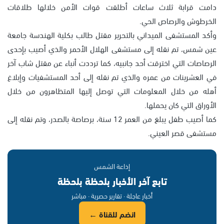
دامت قرابة ثلاث ساعات أطلقت قوات الأمن خلالها طلاقات
الخرطوش والرصاص الحي.
وأكد المستشفى الميداني بالتحرير مقتل طالب بكلية الهندسة جامعة
عين شمس، تم نقله إلى مستشفى الهلال الأحمر والذي أصيب بإحدى
الرصاصات التي اخترقت أحد جانبيه، كما ترددت أنباء عن مقتل شاب آخر
في العشرينات من عمره والذي تم نقله إلى أحد المستشفيات وإبلاغ
أهله من خلال المعلومات التي توصل إليها المتظاهرون من خلال
الأوراق التي كان يحملها.
كما أصيب طفل يبلغ من العمر 12 سنة، برصاصة بالصدر، وتم نقله إلى
مستشفى قصر العيني.
إذاعة الشمس
تابع آخر الأخبار بلحظة بلحظة
أخبار عاجلة · تقارير حصرية · مباشر
انضم للقناة ←