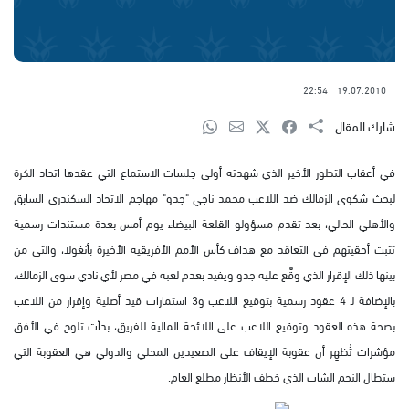
22:54
19.07.2010
شارك المقال
في أعقاب التطور الأخير الذي شهدته أولى جلسات الاستماع التي عقدها اتحاد الكرة
لبحث شكوى الزمالك ضد اللاعب محمد ناجي "جدو" مهاجم الاتحاد السكندري السابق
والأهلي الحالي، بعد تقدم مسؤولو القلعة البيضاء يوم أمس بعدة مستندات رسمية
تثبت أحقيتهم في التعاقد مع هداف كأس الأمم الأفريقية الأخيرة بأنغولا، والتي من
بينها ذلك الإقرار الذي وقَّع عليه جدو ويفيد بعدم لعبه في مصر لأي نادي سوى الزمالك،
بالإضافة لـ 4 عقود رسمية بتوقيع اللاعب و3 استمارات قيد أصلية وإقرار من اللاعب
بصحة هذه العقود وتوقيع اللاعب على اللائحة المالية للفريق، بدأت تلوح في الأفق
مؤشرات تُظهِر أن عقوبة الإيقاف على الصعيدين المحلي والدولي هي العقوبة التي
ستطال النجم الشاب الذي خطف الأنظار مطلع العام.