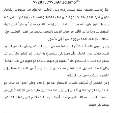
,قال إبراهيم يوسف، عضو مجلس إدارة نادي الزمالك، إنه علم من مسؤولين بالاتحاد
الدولي لكرة القدم، بعد اطلاعهم على ملف القضية والمستندات والإقرارات التي قام
جدو بالتوقيع عليها، أنه في تلك الحالة يتم إيقاف اللاعب محليا ً ودوليا ً لحين انتهاء
التحقيقات، وإذا ما تم التأكد من قيام اللاعب بالتوقيع لناديين في نفس التوقيت، فإنه
سيعاقب بالإيقاف لمدة تتراوح ما بين 4 إلى 6 أشهر.
وفي غضون ذلك، أفادت آخر الأنباء القادمة من مدينة الإسكندرية بأن حالة من الهدوء
تسود جنبات نادي الاتحاد، وأن مسؤولي مجلس إدارة النادي غير قلقين بشأن ما قد
تسفر عنه جلسات الاستماع نظرا ً لثقتهم وإيمانهم بسلامة موقفهم في تلك القضية.
وكان الاتحاد المصري لكرة القدم قد خصص جلسة يوم أمس الأحد للاستماع إلى
الشكوى المقدمة من نادي الزمالك.
ومن المنتظر أن تُستَأنف جلسات الاستماع بعد غدٍ الأربعاء. وكان "جدو" قد سافر مع
بعثة فريقه الجديد النادي الأهلي إلى نيجريا لملاقاة فريق هارتلاند في الجولة الأولى من
منافسات المجموعة الثانية لدوري أبطال أفريقيا، وهو اللقاء الذي انتهى بتعادل الفريقين
بهدف لكل منهما.