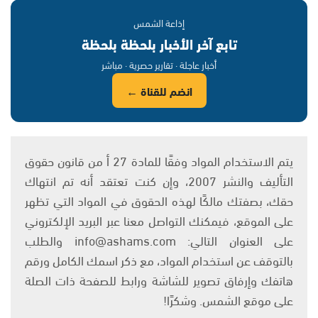
إذاعة الشمس
تابع آخر الأخبار بلحظة بلحظة
أخبار عاجلة · تقارير حصرية · مباشر
انضم للقناة ←
يتم الاستخدام المواد وفقًا للمادة 27 أ من قانون حقوق
التأليف والنشر 2007، وإن كنت تعتقد أنه تم انتهاك
حقك، بصفتك مالكًا لهذه الحقوق في المواد التي تظهر
على الموقع، فيمكنك التواصل معنا عبر البريد الإلكتروني
على العنوان التالي: info@ashams.com والطلب
بالتوقف عن استخدام المواد، مع ذكر اسمك الكامل ورقم
هاتفك وإرفاق تصوير للشاشة ورابط للصفحة ذات الصلة
على موقع الشمس. وشكرًا!